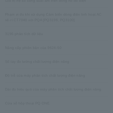
Giá trị hệ số công suất âm trên đồng hồ đo điện
Phạm vi đo khi sử dụng Cảm biến dòng điện linh hoạt AC
sê-ri CT7040 với PQA [PQ3198, PQ3100]
3196 phân tích dữ liệu
Nâng cấp phiên bản của 9624-50
Sổ tay đo lường chất lượng điện năng
Độ trễ của máy phân tích chất lượng điện năng
Dải đo hiệu quả của máy phân tích chất lượng điện năng
Cửa sổ hộp thoại PQ ONE