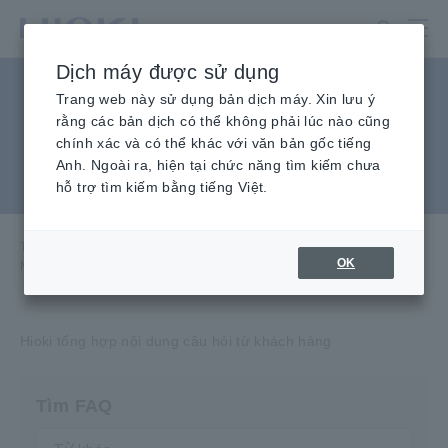
Chuyển
đến
nội
Dịch máy được sử dụng
dung
Thiết bị phân tích chất
chính
Trang web này sử dụng bản dịch máy. Xin lưu ý
rằng các bản dịch có thể không phải lúc nào cũng
lượng điện, Thiết bị ghi
chính xác và có thể khác với văn bản gốc tiếng
Anh. Ngoài ra, hiện tại chức năng tìm kiếm chưa
công suất
hỗ trợ tìm kiếm bằng tiếng Việt.
Trang chủ
​ ​
Dịch vụ & Hỗ trợ
​ ​
Câu hỏi thường gặp
​ ​
OK
Máy phân tích chất lượng điện, Thiết Bị Ghi Công Suất
Hioki tổng hợp nội dung câu hỏi từ khách hàng
Tìm FAQ