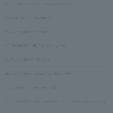
3197 Phần mềm ứng dụng và Javascript
PQ ONE và biểu đồ chuông
PQA và thành phần cơ bản
Cài đặt lại 9624-50 PQA HiView Pro
3197 và 3196 với PQ ONE
dòng điện dòng rò gián đoạn bằng PQA
Tổng biến dạng nhu cầu (TDD)
Sóng hài cao hơn trên máy phân tích chất lượng điện năng