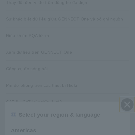
Thay đổi đơn vị đo trên đồng hồ đo điện
Sự khác biệt dữ liệu giữa GENNECT One và bộ ghi nguồn
Điều khiển PQA từ xa
Xem dữ liệu trên GENNECT One
Công cụ đo sóng hài
Pin dự phòng trên các thiết bị Hioki
CAT III, CAT IV nghĩa là gì?
Select your region & language
Đóng
Gửi dữ liệu đo dưới dạng tệp đính kèm e-mail. (Thiết Bị
Phân Tích Chất Lượng Điện PQ3198)
Americas