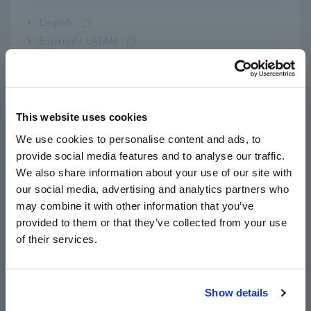
Kẹp trên Đồng hồ đo công suất có thể được sử dụng để đo
English
phía thứ cấp của biến tần không?
Español / LATAM
Português / Brasil
Tiêu chuẩn IEC 61000-4-30 là gì?
Europe
Xử lý sự ngưng tụ của PQA
This website uses cookies
English
We use cookies to personalise content and ads, to
provide social media features and to analyse our traffic.
East Asia
We also share information about your use of our site with
Thiết bị ghi công suất, năng
our social media, advertising and analytics partners who
日本語 / コーポレート・IR
lượng
may combine it with other information that you’ve
日本語 / 製品・サービス
provided to them or that they’ve collected from your use
简体中文
of their services.
Đo phía thứ cấp của biến tần
한국어
繁體中文
Thẻ CF được bán trong các cửa hàng bán lẻ
Show details
Southeast Asia, Oceania