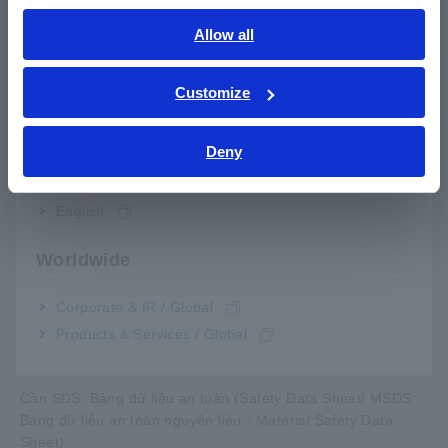
Tương thích Windows 10
English
Allow all
ภาษาไทย / ประเทศไทย
Tuân thủ chỉ thị RoHS2 (10 chất liệu bị hạn chế)
Tiếng Việt / Việt Nam
Customize
Bahasa Indonesia
Mức độ ô nhiễm
Deny
India
Hiệu chỉnh một điểm cụ thể
English
Hiệu chuẩn được công nhận ISO/IEC17025
Worldwide
Hàm lượng thủy ngân sử dụng
Corporate & IR / Global
Products & Services / Global
Thời gian sản xuất và số serie
Cần SDS: Bảng dữ liệu an toàn (Safety Data Sheet/ MSDS:
Bảng dữ liệu an toàn nguyên liệu - Material Safety Data
Sheet)