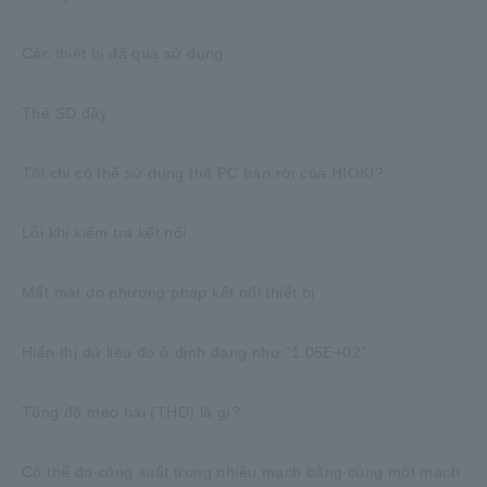
Các thiết bị đã qua sử dụng
Thẻ SD đầy
Tôi chỉ có thể sử dụng thẻ PC bán rời của HIOKI?
Lỗi khi kiểm tra kết nối
Mất mát do phương pháp kết nối thiết bị
Hiển thị dữ liệu đo ở định dạng như “1.05E+02”
Tổng độ méo hài (THD) là gì?
Có thể đo công suất trong nhiều mạch bằng cùng một mạch