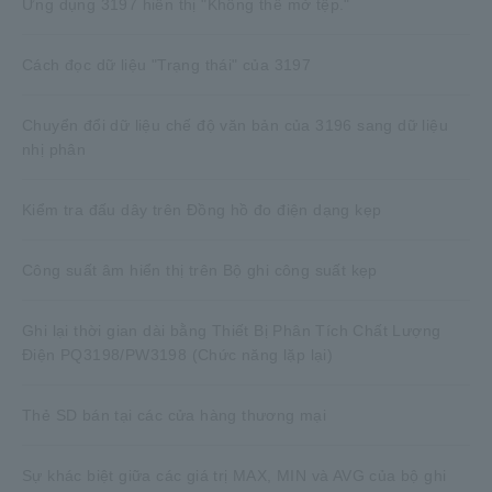
Ứng dụng 3197 hiển thị "Không thể mở tệp."
Cách đọc dữ liệu "Trạng thái" của 3197
Chuyển đổi dữ liệu chế độ văn bản của 3196 sang dữ liệu
nhị phân
Kiểm tra đấu dây trên Đồng hồ đo điện dạng kẹp
Công suất âm hiển thị trên Bộ ghi công suất kẹp
Ghi lại thời gian dài bằng Thiết Bị Phân Tích Chất Lượng
Điện PQ3198/PW3198 (Chức năng lặp lại)
Thẻ SD bán tại các cửa hàng thương mại
Sự khác biệt giữa các giá trị MAX, MIN và AVG của bộ ghi