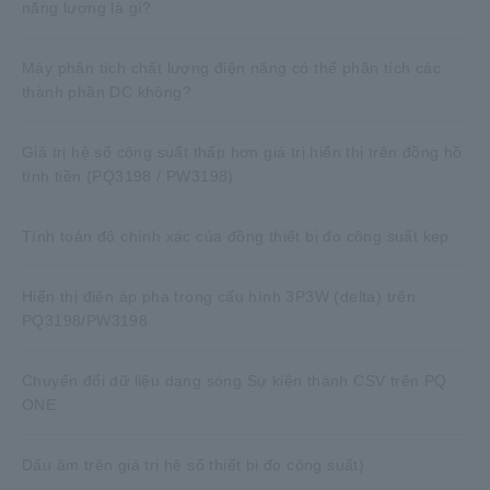
năng lượng là gì?
Máy phân tích chất lượng điện năng có thể phân tích các
thành phần DC không?
Giá trị hệ số công suất thấp hơn giá trị hiển thị trên đồng hồ
tính tiền (PQ3198 / PW3198)
Tính toán độ chính xác của đồng thiết bị đo công suất kẹp
Hiển thị điện áp pha trong cấu hình 3P3W (delta) trên
PQ3198/PW3198
Chuyển đổi dữ liệu dạng sóng Sự kiện thành CSV trên PQ
ONE
Dấu âm trên giá trị hệ số thiết bị đo công suất)