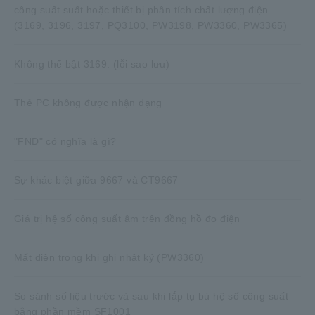
công suất suất hoặc thiết bị phân tích chất lượng điện
(3169, 3196, 3197, PQ3100, PW3198, PW3360, PW3365)
Không thể bật 3169. (lỗi sao lưu)
Thẻ PC không được nhận dạng
"FND" có nghĩa là gì?
Sự khác biệt giữa 9667 và CT9667
Giá trị hệ số công suất âm trên đồng hồ đo điện
Mất điện trong khi ghi nhật ký (PW3360)
So sánh số liệu trước và sau khi lắp tụ bù hệ số công suất
bằng phần mềm SF1001