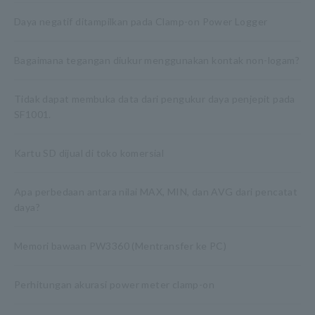
Daya negatif ditampilkan pada Clamp-on Power Logger
Bagaimana tegangan diukur menggunakan kontak non-logam?
Tidak dapat membuka data dari pengukur daya penjepit pada
SF1001.
Kartu SD dijual di toko komersial
Apa perbedaan antara nilai MAX, MIN, dan AVG dari pencatat
daya?
Memori bawaan PW3360 (Mentransfer ke PC)
Perhitungan akurasi power meter clamp-on