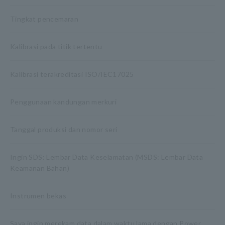
Tingkat pencemaran
Kalibrasi pada titik tertentu
Kalibrasi terakreditasi ISO/IEC17025
Penggunaan kandungan merkuri
Tanggal produksi dan nomor seri
Ingin SDS: Lembar Data Keselamatan (MSDS: Lembar Data
Keamanan Bahan)
Instrumen bekas
Saya ingin merekam data dalam waktu lama dengan Power