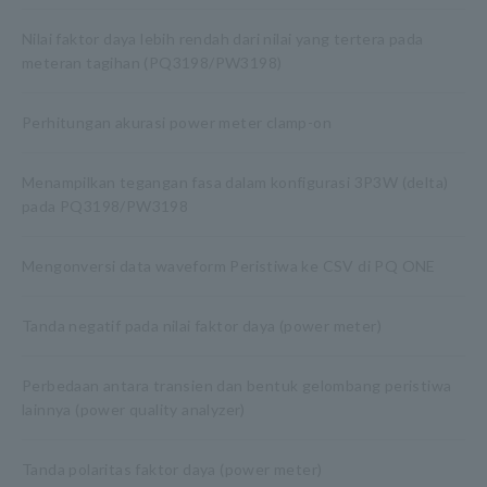
Nilai faktor daya lebih rendah dari nilai yang tertera pada
meteran tagihan (PQ3198/PW3198)
Perhitungan akurasi power meter clamp-on
Menampilkan tegangan fasa dalam konfigurasi 3P3W (delta)
pada PQ3198/PW3198
Mengonversi data waveform Peristiwa ke CSV di PQ ONE
Tanda negatif pada nilai faktor daya (power meter)
Perbedaan antara transien dan bentuk gelombang peristiwa
lainnya (power quality analyzer)
Tanda polaritas faktor daya (power meter)