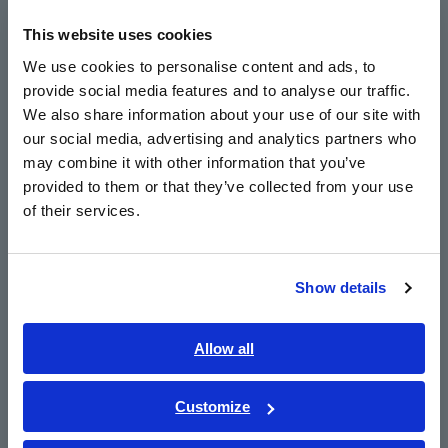
Europe
Berurusan dengan kondensasi PQA
This website uses cookies
English
We use cookies to personalise content and ads, to
provide social media features and to analyse our traffic.
East Asia
We also share information about your use of our site with
Power Logger, Energi Logger
our social media, advertising and analytics partners who
日本語 / コーポレート・IR
may combine it with other information that you’ve
日本語 / 製品・サービス
provided to them or that they’ve collected from your use
Pengukuran sisi sekunder inverter
简体中文
of their services.
한국어
Kartu CF dijual di toko komersial
繁體中文
Show details
Kompatibilitas Windows 10
Southeast Asia, Oceania
English
Allow all
Kepatuhan terhadap Petunjuk RoHS2 (10 zat terlarang)
ภาษาไทย / ประเทศไทย
Tiếng Việt / Việt Nam
Tingkat pencemaran
Customize
Bahasa Indonesia