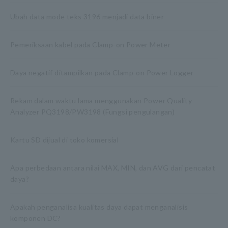
Ubah data mode teks 3196 menjadi data biner
Pemeriksaan kabel pada Clamp-on Power Meter
Daya negatif ditampilkan pada Clamp-on Power Logger
Rekam dalam waktu lama menggunakan Power Quality
Analyzer PQ3198/PW3198 (Fungsi pengulangan)
Kartu SD dijual di toko komersial
Apa perbedaan antara nilai MAX, MIN, dan AVG dari pencatat
daya?
Apakah penganalisa kualitas daya dapat menganalisis
komponen DC?