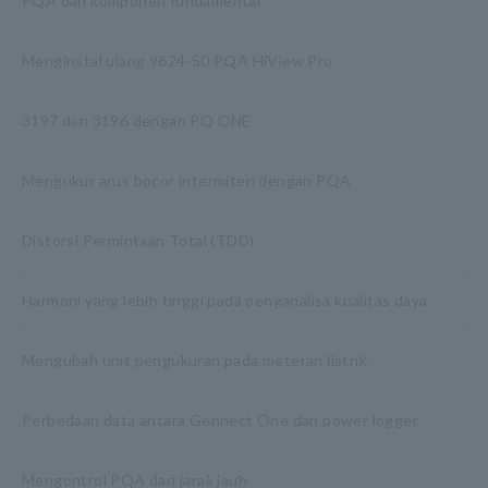
PQA dan komponen fundamental
Menginstal ulang 9624-50 PQA HiView Pro
3197 dan 3196 dengan PQ ONE
Mengukur arus bocor intermiten dengan PQA
Distorsi Permintaan Total (TDD)
Harmoni yang lebih tinggi pada penganalisa kualitas daya
Mengubah unit pengukuran pada meteran listrik
Perbedaan data antara Gennect One dan power logger
Mengontrol PQA dari jarak jauh