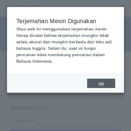
Lewati
ke
konten
Terjemahan Mesin Digunakan
utama
Power Quality Analyzer,
Situs web ini menggunakan terjemahan mesin.
Harap dicatat bahwa terjemahan mungkin tidak
Power Logger
selalu akurat dan mungkin berbeda dari teks asli
bahasa Inggris. Selain itu, saat ini fungsi
pencarian tidak mendukung pencarian dalam
Layanan & Dukungan
Bahasa Indonesia.
​ ​
Rumah
​ ​
FAQ
​ ​
Penganalisis Kualitas Daya, Power Logger
OK
Hioki menyediakan informasi tentang pertanyaan dari Anda.
Pencarian FAQ