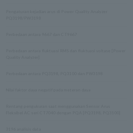
Pengaturan kejadian arus di Power Quality Analyzer
PQ3198/PW3198
Perbedaan antara 9667 dan CT9667
Perbedaan antara fluktuasi RMS dan fluktuasi voltase [Power
Quality Analyzer]
Perbedaan antara PQ3198, PQ3100 dan PW3198
Nilai faktor daya negatif pada meteran daya
Rentang pengukuran saat menggunakan Sensor Arus
Fleksibel AC seri CT7040 dengan PQA [PQ3198, PQ3100]
3196 analisis data