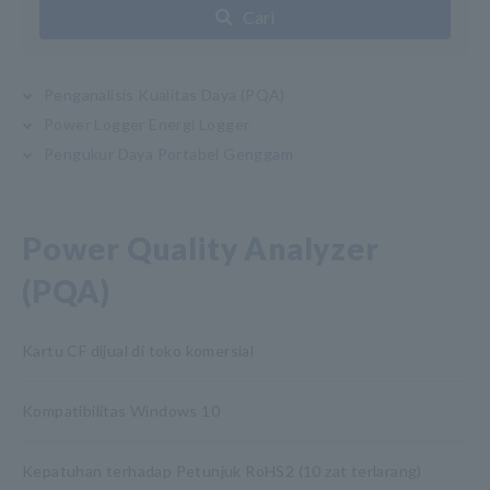
Cari
Penganalisis Kualitas Daya (PQA)
Power Logger Energi Logger
Pengukur Daya Portabel Genggam
Power Quality Analyzer
(PQA)
Kartu CF dijual di toko komersial
Kompatibilitas Windows 10
Kepatuhan terhadap Petunjuk RoHS2 (10 zat terlarang)