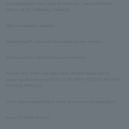
Cara mengamati data yang direkam dari Clamp-on Power
Meters di PC. (PW3360, PW3365)
Nilai arus adaptor magnet
Tanda negatif pada nilai faktor daya (power meter)
Tanda polaritas faktor daya (power meter)
Kisaran arus 9694 saat digunakan dengan power meter
power quality analyzer (3169, 3196, 3197, PQ3100, PW3198,
PW3360, PW3365)
Tidak dapat mengaktifkan 3169. (kesalahan pencadangan)
Kartu PC tidak dikenali