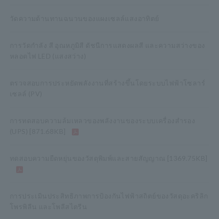
วัดความต้านทานฉนวนของแผงเซลล์แสงอาทิตย์
การวัดกำลัง สี อุณหภูมิสี ดัชนีการแสดงผลสี และความสว่างของ
หลอดไฟ LED (แสงสว่าง)
ตรวจสอบการประหยัดพลังงานที่สร้างขึ้นโดยระบบไฟฟ้าโซลาร์
เซลล์ (PV)
การทดสอบความล้มเหลวของพลังงานของระบบเครื่องสำรอง
(UPS)
[871.68KB]
ทดสอบความยืดหยุ่นของวัสดุพิมพ์และสายสัญญาณ
[1369.75KB]
การประเมินประสิทธิภาพการป้องกันไฟฟ้าสถิตย์ของวัสดุอะคริลิก
โพรพิลีน และโพลีสไตรีน