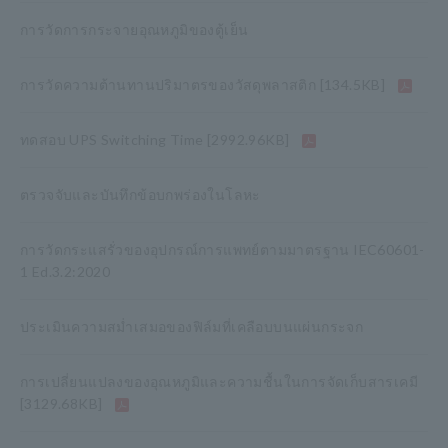
การวัดการกระจายอุณหภูมิของตู้เย็น
การวัดความต้านทานปริมาตรของวัสดุพลาสติก
[134.5KB]
ทดสอบ UPS Switching Time
[2992.96KB]
ตรวจจับและบันทึกข้อบกพร่องในโลหะ
การวัดกระแสรั่วของอุปกรณ์การแพทย์ตามมาตรฐาน IEC60601-
1 Ed.3.2:2020
ประเมินความสม่ำเสมอของฟิล์มที่เคลือบบนแผ่นกระจก
การเปลี่ยนแปลงของอุณหภูมิและความชื้นในการจัดเก็บสารเคมี
[3129.68KB]