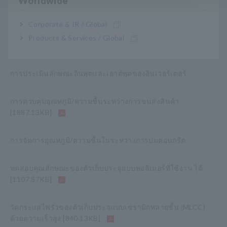
Worldwide
วิธีการวัดประสิทธิภาพของกระดาษฉนวน
Corporate & IR / Global
Products & Services / Global
การตรวจจับข้อบกพร่องของฉนวนในแบตเตอรี่ลิเธียมไอออน
การประเมินลักษณะอินพุตและเอาต์พุตของอินเวอร์เตอร์
การควบคุมอุณหภูมิ/ความชื้นระหว่างการขนส่งสินค้า
[1887.13KB]
การจัดการอุณหภูมิ/ความชื้นในระหว่างการบ่มคอนกรีต
ทดสอบคุณลักษณะของตัวเก็บประจุแบบพอลิเมอร์ที่ใช้งาน
ได้
[1107.87KB]
วัดกระแสไฟรั่วของตัวเก็บประจุแบบเซรามิกหลายชั้น (MLCC)
ด้วยความเร็วสูง
[840.13KB]