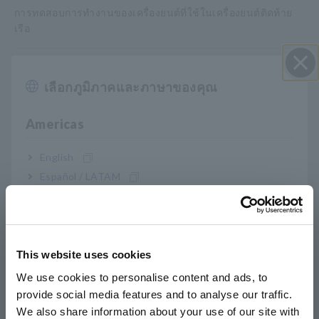
การทดสอบการทำงานของเครื่องยนต์ที่ใช้ในเครื่องยนต์ติดท้าย
เรือ
สร้างรายงานพร้อมการวัดความสว่างระหว่างการตรวจสอบ
อาคาร
เลือกภูมิภาคและภาษาของคุณ
ปิด I
Americas
บันทึกเอาต์พุตพัลส์ตัวเข้ารหัสเพื่อตรวจสอบการทำงานของ
มอเตอร์
English
Español / LATAM
การวัดความต้านทานพื้นผิวของวัสดุอุตสาหกรรม
Português / Brasil
การวัดการหมุนของมอเตอร์
Europe
This website uses cookies
บันทึก 4 ถึง 20 mA กระแสสำหรับเครื่องมือวัด, ผู้จัดจำหน่าย, ฯลฯ
English
We use cookies to personalise content and ads, to
provide social media features and to analyse our traffic.
วัดอุณหภูมิของชิ้นส่วนโคมไฟแบบสด
East Asia
We also share information about your use of our site with