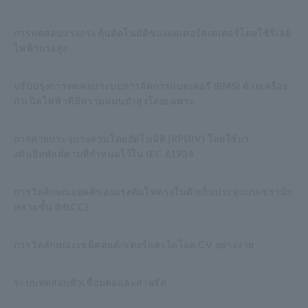
การทดสอบแรงกระตุ้นอัตโนมัติของมอเตอร์สเตเตอร์โดยใช้รีเลย์
ไฟฟ้าแรงสูง
ปรับปรุงการทดสอบระบบการจัดการแบตเตอรี่ (BMS) ด้วยเครื่อง
กำเนิดไฟฟ้าที่มีความแม่นยำสูงโดยเฉพาะ
การคายประจุบางส่วนโดยอัตโนมัติ (RPDIV) โดยใช้แร
งดันอิมพัลส์ตามที่กำหนดไว้ใน IEC 61934
การวัดลักษณะอคติของแรงดันไฟตรงในตัวเก็บประจุแบบเซรามิก
หลายชั้น (MLCC)
การวัดลักษณะเซมิคอนดักเตอร์และไดโอด CV อย่างง่าย
ระบบทดสอบตัวเชื่อมต่อและสายรัด