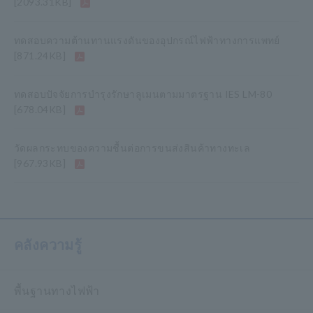
[2093.31KB]
ทดสอบความต้านทานแรงดันของอุปกรณ์ไฟฟ้าทางการแพทย์
[871.24KB]
ทดสอบปัจจัยการบำรุงรักษาลูเมนตามมาตรฐาน IES LM-80
[678.04KB]
วัดผลกระทบของความชื้นต่อการขนส่งสินค้าทางทะเล
[967.93KB]
คลังความรู้
พื้นฐานทางไฟฟ้า