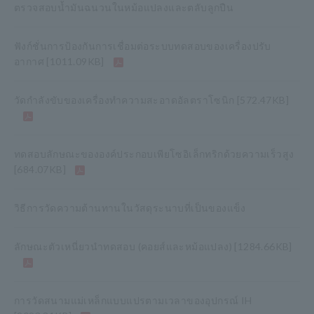
ตรวจสอบน้ำมันฉนวนในหม้อแปลงและตลับลูกปืน
ฟังก์ชั่นการป้องกันการเชื่อมต่อระบบทดสอบของเครื่องปรับ
อากาศ
[1011.09KB]
วัดกำลังขับของเครื่องทำความสะอาดอัลตราโซนิก
[572.47KB]
ทดสอบลักษณะขององค์ประกอบเพียโซอิเล็กทริกด้วยความเร็วสูง
[684.07KB]
วิธีการวัดความต้านทานในวัสดุระนาบที่เป็นของแข็ง
ลักษณะตัวเหนี่ยวนำทดสอบ (คอยส์และหม้อแปลง)
[1284.66KB]
การวัดสนามแม่เหล็กแบบแปรตามเวลาของอุปกรณ์ IH