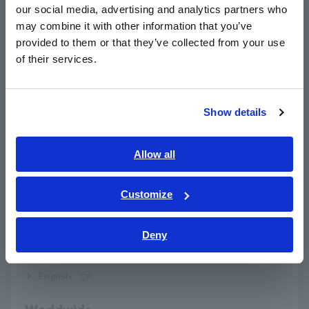
our social media, advertising and analytics partners who
日本語 / コーポレート・IR
วัดความไวสัมผัสของสวิตช์กด
may combine it with other information that you’ve
日本語 / 製品・サービス
provided to them or that they’ve collected from your use
简体中文
ทดสอบความยืดหยุ่นของวัสดุพิมพ์และสายสัญญาณ
of their services.
한국어
繁體中文
วิธีการวัดความต้านทานของปริมาตรโดยตรง
Show details
Southeast Asia, Oceania
การเขียนโปรแกรมไมโครคอมพิวเตอร์แฟลช
English
Allow all
ผ่าน/ไม่ผ่านการพิจารณาส่วนประกอบแบบพาสซีฟ เช่น ตัวเก็บ
ภาษาไทย / ประเทศไทย
ประจุ
[960.8KB]
Tiếng Việt / Việt Nam
Customize
Bahasa Indonesia
ตรวจสอบการเสื่อมสภาพของตัวเก็บประจุน้ำมันในรถยนต์รถไฟ
Deny
India
วิธีทดสอบความทนทานของตัวเก็บประจุ
English
ทดสอบลักษณะของตัวเก็บประจุแทนทาลัม
[1317.72KB]