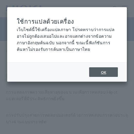
ข้าม
ไป
ที่
ใช้การแปลด้วยเครื่อง
เนื้อหา
QA, การตรวจสอบ
หลัก
เว็บไซต์นี้ใช้เครื่องแปลภาษา โปรดทราบว่าการแปล
อาจไม่ถูกต้องเสมอไปและอาจแตกต่างจากข้อความ
ภาษาอังกฤษต้นฉบับ นอกจากนี้ ขณะนี้ฟังก์ชันการ
ค้นหาไม่รองรับการค้นหาเป็นภาษาไทย
Home
​ ​
Knowledge Center
​ ​
Applications
​ ​
QA, การตรวจสอบ
OK
แอปพลิเคชั่น
การแสดงภาพความเสียหายของฉนวนเพื่อการทดสอบ Hipot
แบตเตอรี่ที่มีประสิทธิภาพยิ่งขึ้น
การปรับปรุงสายการทดสอบมอเตอร์ด้วยการทดสอบการคายประจุ
บางส่วนแบบประหยัด