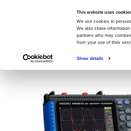
Skip
to
This website uses cookie
main
製品・サービス
We use cookies to personal
content
We also share information 
partners who may combine i
from your use of their serv
ホーム
製品
データアクイジション (DAQ) | メモリハイコーダ
Show details