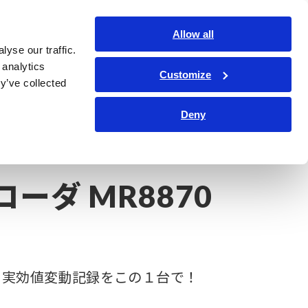
日本語
ログイン
お問い合わせ
Allow all
yse our traffic.
サービス・サポート
コーポレート・IR
Search Op
 analytics
Customize
y’ve collected
Deny
ダ MR8870
ーダ MR8870
、実効値変動記録をこの１台で！