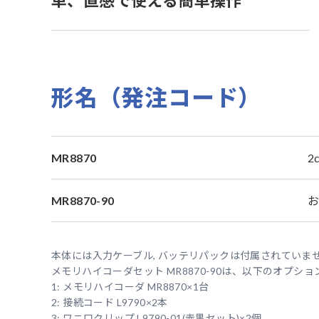
単、直感で使える簡単操作
形名（発注コード）
MR8870
2
MR8870-90
本体には入力ケーブル, バッテリパックは付属されていま
メモリハイコーダセット MR8870-90は、以下のオプ
1: メモリハイコーダ MR8870×1台
2: 接続コード L9790×2本
3: ワニ口クリップ L9790-01(赤黒セット)×2個