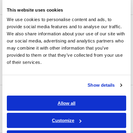
小型データロガー
This website uses cookies
We use cookies to personalise content and ads, to
LCRメータ・抵抗計
provide social media features and to analyse our traffic.
We also share information about your use of our site with
LCRメータ | インピーダンスアナライザ
our social media, advertising and analytics partners who
抵抗計 | バッテリーテスター
may combine it with other information that you’ve
provided to them or that they’ve collected from your use
超絶縁計 | 高抵抗計 | ピコアンメータ | エレクトロメ
of their services.
ータ
高確度 デジタルマルチメータ
Show details
安全規格測定器
Allow all
安全関連試験器 | 絶縁・耐電圧試験器
キャリブレータ | 任意波形発生器 | ファンクションジ
Customize
ェネレータ