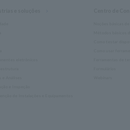
strias e soluções
Centro de Co
idade
Noções básicas de 
a
Métodos básicos 
Como testar dispo
a
Como usar ferrame
nentes eletrônicos
Ferramentas de te
aestrutura
Formulários
 e Análises
Webinars
ação e Inspeção
enção de Instalações e Equipamentos