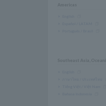
Americas
English
Español / LATAM
Português / Brasil
Southeast Asia, Ocean
English
ภาษาไทย / ประเทศไทย
Tiếng Việt / Việt Nam
Bahasa Indonesia