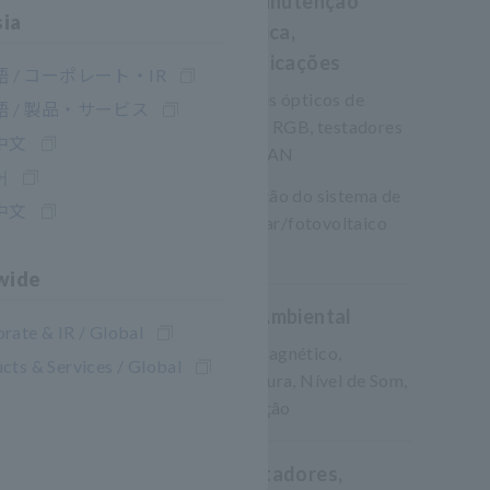
Óptica, manutenção
sia
fotovoltaica,
telecomunicações
 / コーポレート・IR
Medidores ópticos de
 / 製品・サービス
laser/LED RGB, testadores
中文
de cabo LAN
어
Manutenção do sistema de
中文
painel solar/fotovoltaico
(PV)
wide
Medição Ambiental
rate & IR / Global
Campo Magnético,
cts & Services / Global
Temperatura, Nível de Som,
Lux, Rotação
DMM, testadores,