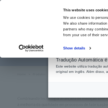
Ir
para
This website uses cookie
o
We use cookies to personal
conteúdo
We also share information 
principal
partners who may combine i
from your use of their serv
Placa nua, 
Show details
Tradução Automática é 
Este website utiliza tradução 
original em inglês. Além disso,
Home
​ ​
Produtos
​ ​
Placa nua, Pacote, Teste de placa preenc
Combinando tecnologia avançada de medição com tec
à melhoria da qualidade em processos de fabricação 