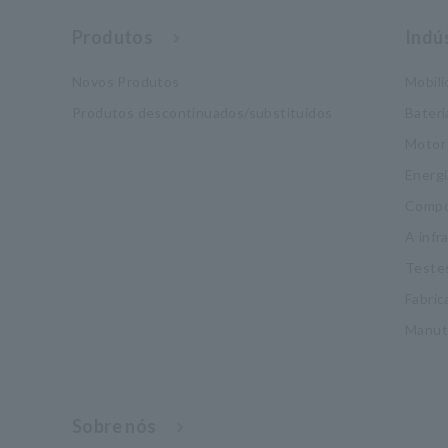
Produtos
Indú
Novos Produtos
Mobil
Produtos descontinuados/substituídos
Bateri
Motor
Energi
Compo
A infr
Testes
Fabric
Manut
Sobre nós