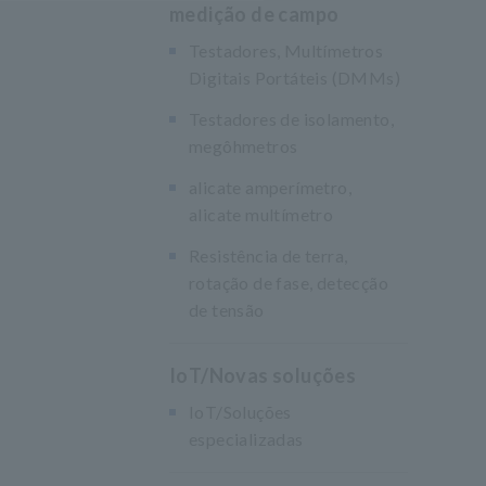
medição de campo
Testadores, Multímetros
Digitais Portáteis (DMMs)
Testadores de isolamento,
megôhmetros
alicate amperímetro,
alicate multímetro
Resistência de terra,
rotação de fase, detecção
de tensão
IoT/Novas soluções
IoT/Soluções
especializadas