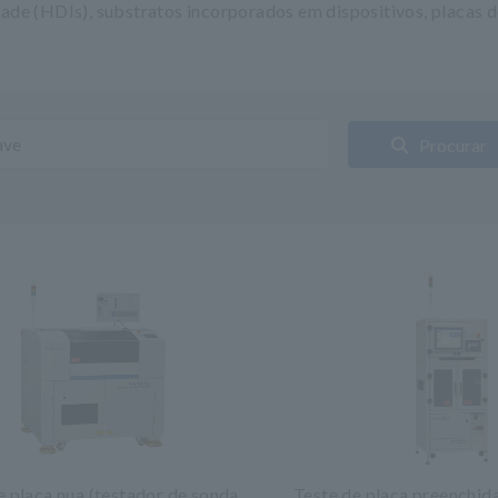
idade (HDIs), substratos incorporados em dispositivos, placas
Procurar
e placa nua (testador de sonda
Teste de placa preenchid