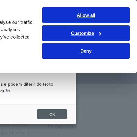
Brasil
Conecte-se
Contate-nos
Allow all
yse our traffic.
onhecimento
Serviço de suporte
Sobre nós
 analytics
Customize
y’ve collected
Deny
a preenchida
 e podem diferir do texto
uguês.
OK
erece suporte
Produtos
cuito impresso