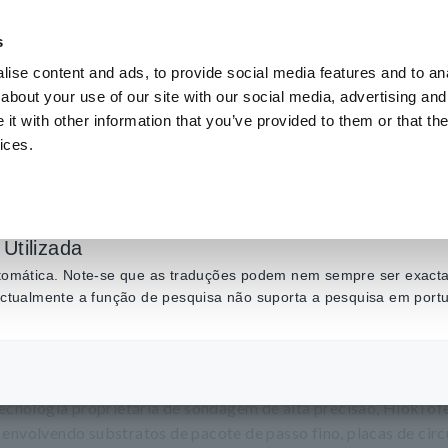
s
ise content and ads, to provide social media features and to anal
Produtos
Indústrias e soluções
Centro de C
about your use of our site with our social media, advertising and
t with other information that you’ve provided to them or that the
ices.
pacote, teste de plac
Utilizada
automática. Note-se que as traduções podem nem sempre ser exactas
 actualmente a função de pesquisa não suporta a pesquisa em port
hida
nologia proprietária de sondagem de alta precisão, Hioki of
envolvendo substratos de pacote de passo fino, placas de cir