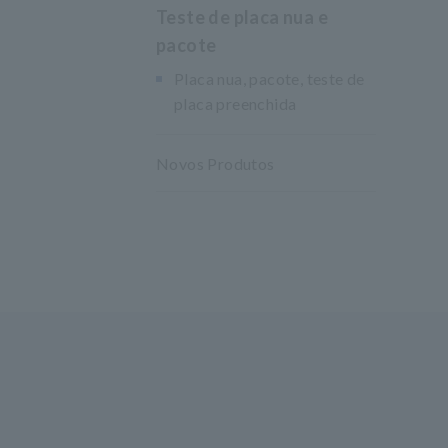
Teste de placa nua e
pacote
Placa nua, pacote, teste de
placa preenchida
Novos Produtos