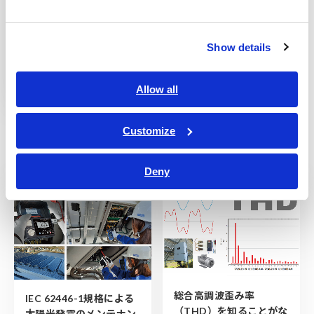
Show details
データセンターのコミッ
ショニングと5段階の試
験プロセス
Allow all
Customize
基礎知識
Deny
総合高調波歪み率
IEC 62446-1規格による
（THD）を知ることがな
太陽光発電のメンテナン