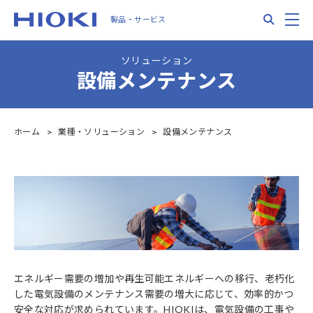
Skip
Search
M
製品・サービス
to
main
content
ソリューション
設備メンテナンス
ホーム
業種・ソリューション
設備メンテナンス
エネルギー需要の増加や再生可能エネルギーへの移行、老朽化
した電気設備のメンテナンス需要の増大に応じて、効率的かつ
安全な対応が求められています。HIOKIは、電気設備の工事や