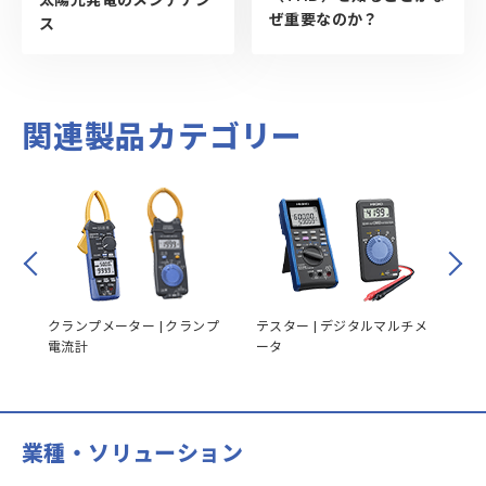
ぜ重要なのか？
ス
関連製品カテゴリー
Prev
Next
メン
クランプメーター | クランプ
テスター | デジタルマルチメ
絶
電流計
ータ
業種・ソリューション