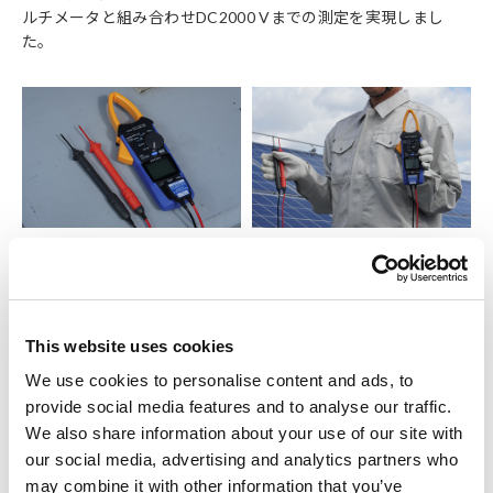
ルチメータと組み合わせDC2000 Vまでの測定を実現しまし
た。
感電をしないために絶縁性を高めることで測定器が大きくなる
課題と、現場に運びにくい不都合を解決し、片手に収まる小型
軽量のサイズに設計。そして、直流2000 Vに耐える安全設計
で、作業者の感電や設備の焼損を防ぎます。また、P2010のプ
This website uses cookies
ローブ先端部が長く作られているため、金属端子まで深い部分
We use cookies to personalise content and ads, to
の接触も容易になり、作業効率が向上しました。
provide social media features and to analyse our traffic.
AC/DCクランプメータCM4375-50は、電線が入り組んだ狭い
We also share information about your use of our site with
ケーブル間でも安全に挟んで測定が出来る「スリムジョー」を
備えたクランプメータです。交流/直流を自動で判別し、電流は
our social media, advertising and analytics partners who
1000 Ａまで、交流電圧は1000 Vまで、直流電圧はP2010と組
may combine it with other information that you’ve