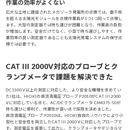
作業の効率がよくない
広大な土地に建設されたメガソーラ発電所の点検では、数千枚
を超える太陽光モジュールを点検作業員が1つ1つ回って点検し
ます。大型の測定器では持ち運びが困難となり、作業員の負担
が増加します。安全だけでなく、小型で持ち運びしやすく、作
業効率の良い測定器であることも太陽光発電システムの保守点
検では必要です。
CAT III 2000V対応のプローブとク
ランプメータで課題を解決できた
DC1500 V以上の測定に対応した、より安全な機種を求めてい
たI社は、HIOKIの直流高電圧プローブ P2010がCAT III 2000
Vに対応している点と、AC/DCクランプメータ CM4375-50が
持ち運びに便利で、作業性が良い点で採用を決めました。
直流高電圧プローブ P2010は、HIOKI独自のノウハウにより小
型化と安全性を両立したCAT III 2000 Vに対応したプローブで
す。測定電圧を減衰して出力し、クランプメータやデジタルマ