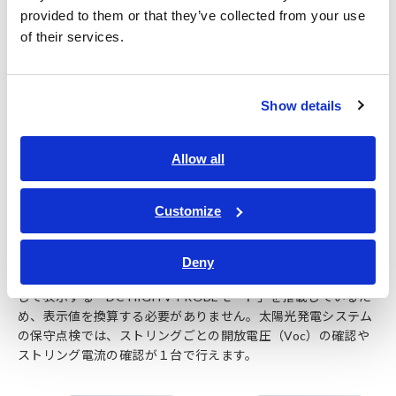
み合わせることでCAT Ⅲ 2000 Ｖまで測定できます。
provided to them or that they’ve collected from your use
of their services.
Show details
Allow all
Customize
Deny
CM4375-50は測定した直流電圧をP2010の出力比に応じて換算
して表示する「DC HIGH V PROBEモード」を搭載しているた
め、表示値を換算する必要がありません。太陽光発電システム
の保守点検では、ストリングごとの開放電圧（Voc）の確認や
ストリング電流の確認が１台で行えます。