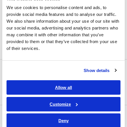
LCRメータ・抵抗計
We use cookies to personalise content and ads, to
LCRメータ | インピーダンスアナライザ
provide social media features and to analyse our traffic.
We also share information about your use of our site with
抵抗計 | バッテリーテスター
our social media, advertising and analytics partners who
超絶縁計 | 高抵抗計 | ピコアンメータ | エレクトロメ
may combine it with other information that you’ve
ータ
provided to them or that they’ve collected from your use
of their services.
高確度 デジタルマルチメータ
安全規格測定器
Show details
安全関連試験器 | 絶縁・耐電圧試験器
Allow all
キャリブレータ | 任意波形発生器 | ファンクションジ
ェネレータ
Customize
電力計
Deny
パワーメータ | パワーアナライザ | 電力計