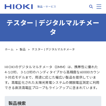
Skip
Search
M
製品・サービス
to
main
content
テスター | デジタルマルチメー
タ
ホーム
製品
テスター | デジタルマルチメータ
HIOKIのデジタルマルチメータ（DMM）は、携帯性に優れた
4-1/2桁、 3-1/2桁のハンディタイプから高精度な60000カウン
ト対応モデルまで、用途に応じた幅広い製品を提供していま
す。高電圧化された太陽光発電システムの開放電圧測定に利用
できる直流高電圧プローブもラインアップに含まれています。
製品検索