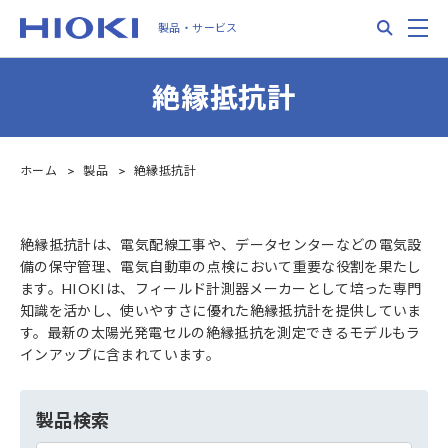
Skip
Search
M
製品・サービス
to
main
content
絶縁抵抗計
ホーム
製品
絶縁抵抗計
絶縁抵抗計は、電気配線工事や、データセンターなどの電気設
備の保守管理、電気自動車の点検において重要な役割を果たし
ます。HIOKIは、フィールド計測器メーカーとして培った専門
知識を活かし、使いやすさに優れた絶縁抵抗計を提供していま
す。最新の太陽光発電セルの絶縁抵抗を測定できるモデルもラ
インアップに含まれています。
製品検索