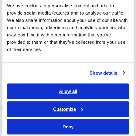
We use cookies to personalise content and ads, to
LCRメータ | インピーダンスアナライザ
provide social media features and to analyse our traffic.
抵抗計 | バッテリーテスター
We also share information about your use of our site with
our social media, advertising and analytics partners who
超絶縁計 | 高抵抗計 | ピコアンメータ | エレクトロメ
may combine it with other information that you’ve
ータ
provided to them or that they’ve collected from your use
高確度 デジタルマルチメータ
of their services.
安全規格測定器
Show details
安全関連試験器 | 絶縁・耐電圧試験器
キャリブレータ | 任意波形発生器 | ファンクションジ
Allow all
ェネレータ
Customize
電力計
Deny
パワーメータ | パワーアナライザ | 電力計