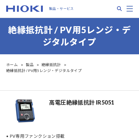
Skip
Search
M
製品・サービス
to
main
content
絶縁抵抗計 / PV用5レンジ・デ
ジタルタイプ
ホーム
製品
絶縁抵抗計
絶縁抵抗計 / PV用5レンジ・デジタルタイプ
高電圧絶縁抵抗計 IR5051
• PV専用ファンクション搭載