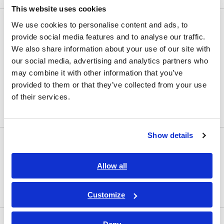
This website uses cookies
LCRメータ・抵抗計
We use cookies to personalise content and ads, to
provide social media features and to analyse our traffic.
LCRメータ | インピーダンスアナライザ
We also share information about your use of our site with
our social media, advertising and analytics partners who
抵抗計 | バッテリーテスター
may combine it with other information that you’ve
超絶縁計 | 高抵抗計 | ピコアンメータ | エレクトロメ
provided to them or that they’ve collected from your use
ータ
of their services.
高確度 デジタルマルチメータ
Show details
安全規格測定器
安全関連試験器 | 絶縁・耐電圧試験器
Allow all
キャリブレータ | 任意波形発生器 | ファンクションジ
ェネレータ
Customize
電力計