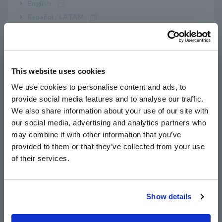
English
memória
Español / LATAM
Registradores de dados multicanal
Português / Brasil
Registradores de dados compactos, registradores de
Europe
dados de temperatura
This website uses cookies
English
LCR/Medidores de resistência
We use cookies to personalise content and ads, to
provide social media features and to analyse our traffic.
East Asia
Medidores LCR, Analisadores de Impedância,
We also share information about your use of our site with
Medidores de Capacitância
our social media, advertising and analytics partners who
日本語 / コーポレート・IR
Medidores de resistência, testadores de bateria
may combine it with other information that you’ve
日本語 / 製品・サービス
provided to them or that they’ve collected from your use
简体中文
Supermegôhmetros, Eletrômetros, Picoamperímetros
of their services.
한국어
Multímetros digitais de bancada (DMMs)
繁體中文
Show details
Teste de segurança
Southeast Asia, Oceania
Testadores de segurança elétrica, testadores de