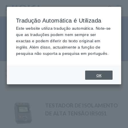
Ir
para
o
Tradução Automática é Utilizada
conteúdo
Testadores de isolamento
principal
Este website utiliza tradução automática. Note-se
que as traduções podem nem sempre ser
digital para sistemas
exactas e podem diferir do texto original em
inglês. Além disso, actualmente a função de
fotovoltaicos, 5 faixas
pesquisa não suporta a pesquisa em português.
Home
​ ​
Produtos
​ ​
Testadores de isolação, megôhmetros
​ ​
OK
Testadores de isolação digital para sistemas fotovoltaicos, 5
faixas
TESTADOR DE ISOLAMENTO
DE ALTA TENSÃO IR5051