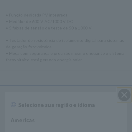
• Função dedicada PV integrada
• Medidor de 600 V AC/1000 V DC
• 5 faixas de tensão de teste de 50 a 1000 V
• Testador de resistência de isolamento digital para sistemas
de geração fotovoltaica
• Meça com segurança e precisão mesmo enquanto o sistema
fotovoltaico está gerando energia solar
Produtos
Selecione sua região e idioma
Perto
Gravadores, Registradores de Dados
Americas
Aquisição de dados, osciloscópios, gravadores de