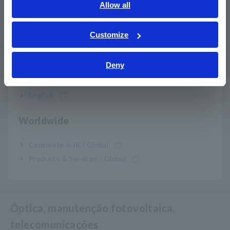
English
Allow all
Hipot/isolamento/vazamento
ภาษาไทย / ประเทศไทย
Geradores de sinal, calibradores
Tiếng Việt / Việt Nam
Customize
Bahasa Indonesia
Medidores de energia
Deny
India
Medidores de energia, analisadores de energia
English
Analisadores de qualidade de energia, registradores
de energia
Worldwide
Sondas, Sensores
Corporate & IR / Global
Products & Services / Global
Sondas/Sensores de Corrente, Sondas de Tensão,
Sensores CAN
Óptica, manutenção fotovoltaica,
telecomunicações