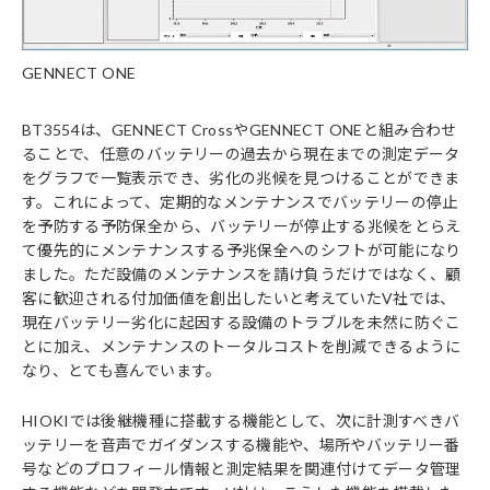
GENNECT ONE
BT3554は、GENNECT CrossやGENNECT ONEと組み合わせ
ることで、任意のバッテリーの過去から現在までの測定データ
をグラフで一覧表示でき、劣化の兆候を見つけることができま
す。これによって、定期的なメンテナンスでバッテリーの停止
を予防する予防保全から、バッテリーが停止する兆候をとらえ
て優先的にメンテナンスする予兆保全へのシフトが可能になり
ました。ただ設備のメンテナンスを請け負うだけではなく、顧
客に歓迎される付加価値を創出したいと考えていたV社では、
現在バッテリー劣化に起因する設備のトラブルを未然に防ぐこ
とに加え、メンテナンスのトータルコストを削減できるように
なり、とても喜んでいます。
HIOKIでは後継機種に搭載する機能として、次に計測すべきバ
ッテリーを音声でガイダンスする機能や、場所やバッテリー番
号などのプロフィール情報と測定結果を関連付けてデータ管理