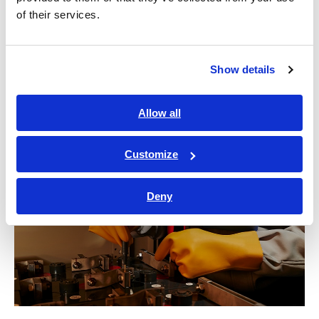
制が構築できた
of their services.
BT3554は、リードを端子に接触させるだけで測定を開始し、
測定値が安定したら自動的にデータを保存できます。従来製品
Show details
はバッテリー1つの測定に約5.3秒かかっていましたが、
BT3554は約2秒。およそ60％もバッテリー診断時間を短縮で
き、V社はバッテリー診断の作業効率を大きく向上できまし
Allow all
た。
Customize
Deny