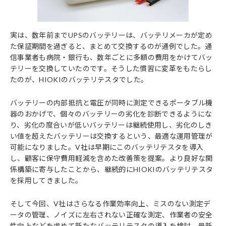
実は、数年前までUPSのバッテリーは、バッテリメーカが定め
た保証期間を過ぎると、まとめて交換するのが通例でした。通
信事業者も病院・銀行も、数年ごとに多額の費用をかけてバッ
テリーを交換していたのです。そうした慣習に変革をもたらし
たのが、HIOKIのバッテリテスタでした。
バッテリーの内部抵抗と電圧が同時に測定できるポータブル機
器のおかげで、個々のバッテリーの劣化を診断できるようにな
り、劣化の度合いが低いバッテリーは継続使用し、劣化のしき
い値を超えたバッテリーは交換するという、最適な運用管理が
可能になりました。V社は早期にこのバッテリテスタを導入
し、顧客に保守費用軽減を含めた改善策を提案。より良好な関
係構築に寄与したことから、継続的にHIOKIのバッテリテスタ
を採用してきました。
そして今回、V社はさらなる作業効率向上、ミスのない測定デ
ータの管理、ノイズに左右されない正確な測定、作業者の安全
性向上などを求めて新たなバッテリテスタの導入を検討。最新