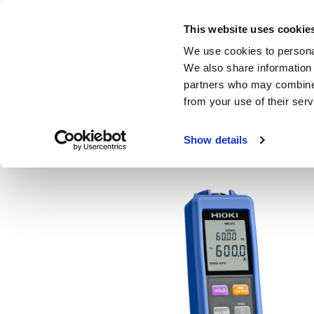
Skip
to
This website uses cookie
main
製品・サービス
We use cookies to personal
content
We also share information 
partners who may combine i
from your use of their serv
ホーム
製品
電流センサー | 電流プローブ | 非接触CANセン
Show details