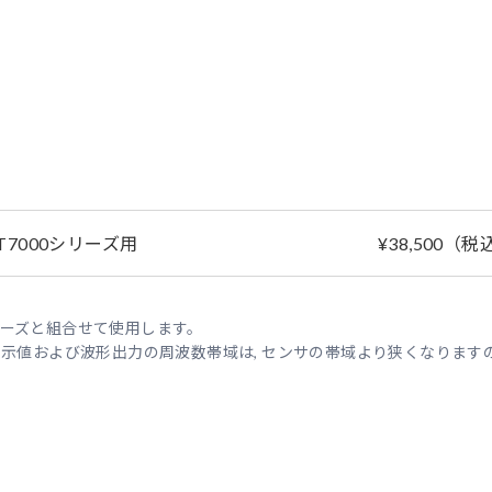
T7000シリーズ用
¥38,500（税込
0シリーズと組合せて使用します。
流表示値および波形出力の周波数帯域は, センサの帯域より狭くなりま