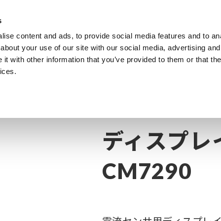
s
ise content and ads, to provide social media features and to anal
製品
業種・ソリューション
計測知識
about your use of our site with our social media, advertising and
t with other information that you’ve provided to them or that the
ices.
サー
AC/DC電流センサー ～20 kHz
ディスプレイユニット CM7290
ディスプレ
CM7290