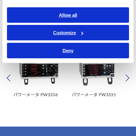
Allow all
Customize
関連製品
Deny
Prev
Next
パワーメータ PW3336
パワーメータ PW3335
パ