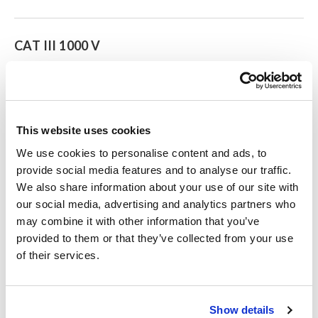
CAT III 1000 V
形名（発注コード）
This website uses cookies
We use cookies to personalise content and ads, to
CT6904A-2
受注生産品, AC/DC 800A, ME15W端
お見
provide social media features and to analyse our traffic.
子, ケーブル長3m
積り
We also share information about your use of our site with
our social media, advertising and analytics partners who
CT6904A-3
受注生産品, AC/DC 800A, ME15W端
お見
may combine it with other information that you’ve
子, ケーブル長10m
積り
provided to them or that they’ve collected from your use
of their services.
（CT6904A-2, CT6904A-3は特注製品です）
Show details