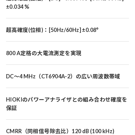
±0.034 %
超高確度(位相)：[50Hz/60Hz] ±0.08°
800 A定格の大電流測定を実現
DC〜4 MHz（CT6904A-2）の広い周波数帯域
HIOKIのパワーアナライザとの組み合わせ確度を
保証
CMRR（同相信号除去比）120 dB (100 kHz)