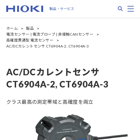
Skip
Search
M
製品・サービス
to
main
content
ホーム
製品
電流センサー | 電流プローブ | 非接触CANセンサー
高確度貫通型 電流センサー
AC/DCカレントセンサ CT6904A-2, CT6904A-3
AC/DCカレントセンサ
CT6904A-2, CT6904A-3
クラス最高の測定帯域と高確度を両立