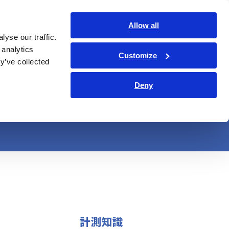
日本語
ログイン
お問い合わせ
Allow all
yse our traffic.
サービス・サポート
コーポレート・IR
Search Op
 analytics
Customize
y’ve collected
力データに基づく耐
Deny
計測知識