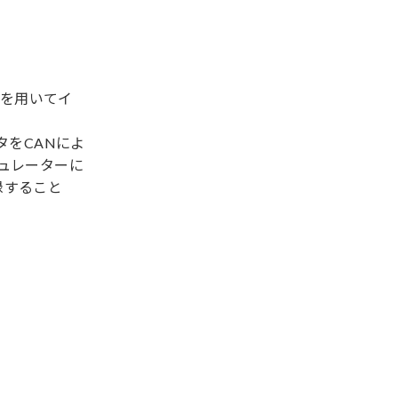
1を用いてイ
タをCANによ
ュレーターに
録すること