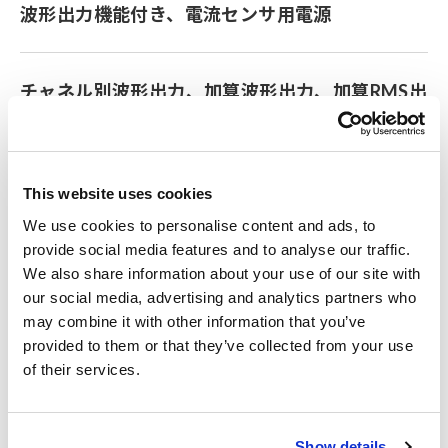
波形出力機能付き、電流センサ用電源
チャネル別波形出力、加算波形出力、加算RMS出
力が可能
This website uses cookies
多条配線の測定に最適
We use cookies to personalise content and ads, to
provide social media features and to analyse our traffic.
We also share information about your use of our site with
形名（発注コード）
our social media, advertising and analytics partners who
may combine it with other information that you’ve
provided to them or that they’ve collected from your use
CT9557
CT6841-05他用,
¥204,000（税込
of their services.
ME15W端子
¥224,400）
Show details