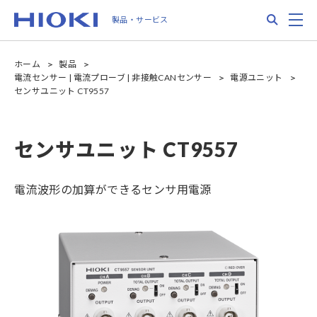
Skip
Search
M
製品・サービス
to
main
content
ホーム
製品
電流センサー | 電流プローブ | 非接触CANセンサー
電源ユニット
センサユニット CT9557
センサユニット CT9557
電流波形の加算ができるセンサ用電源