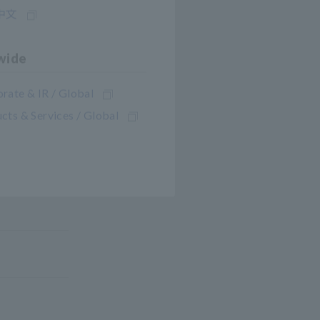
中文
wide
rate & IR / Global
cts & Services / Global