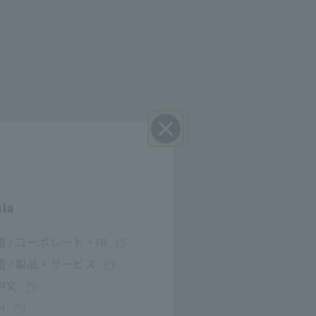
ปิด I
sia
 / コーポレート・IR
 / 製品・サービス
中文
어