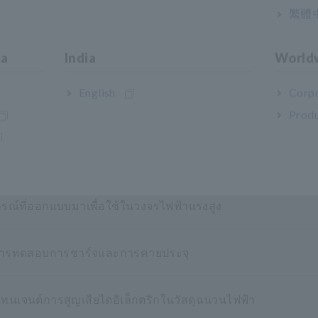
繁體
ia
India
World
English
Corpo
Produ
รณ์ที่ออกแบบมาเพื่อใช้ในวงจรไฟฟ้าแรงสูง
งการทดสอบการชาร์จและการคายประจุ
ทนเจนต์การสูญเสียไดอิเล็กตริกในวัสดุฉนวนไฟฟ้า