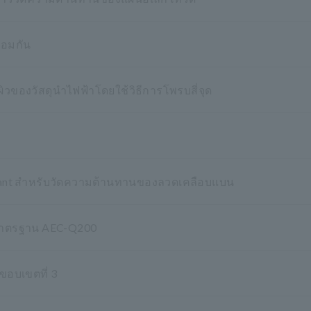
้อมกัน
ของวัสดุนำไฟฟ้าโดยใช้วิธีการโพรบสี่จุด
diant สำหรับวัดความต้านทานของลวดเคลือบแบน
มมาตรฐาน AEC-Q200
ขอบเขตที่ 3