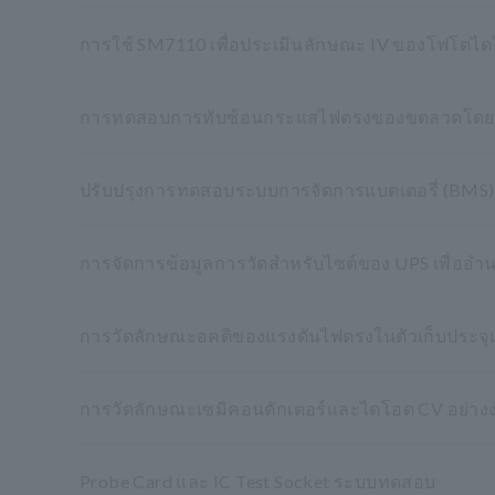
การใช้ SM7110 เพื่อประเมินลักษณะ IV ของโฟโตไ
การทดสอบการทับซ้อนกระแสไฟตรงของขดลวดโดยใช้เ
ปรับปรุงการทดสอบระบบการจัดการแบตเตอรี่ (BMS) ด
การจัดการข้อมูลการวัดสำหรับไซต์ของ UPS เพื่อ
การวัดลักษณะอคติของแรงดันไฟตรงในตัวเก็บประจุ
การวัดลักษณะเซมิคอนดักเตอร์และไดโอด CV อย่างง
Probe Card และ IC Test Socket ระบบทดสอบ