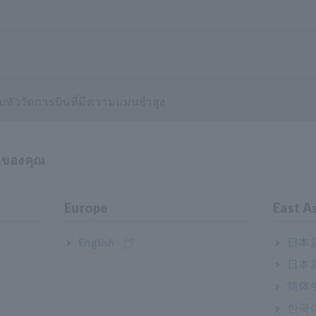
ัววัดการบินที่มีความแม่นยำสูง
าของคุณ
การที่จำเป็นสำหรับยานยนต์ไฟฟ้า
Europe
East A
ด PIN
English
日本語
日本語
简体
ทดสอบการปิดเครื่อง
한국