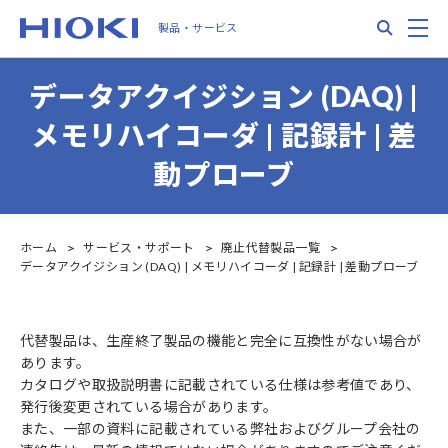
Skip
Search
M
製品・サービス
to
main
content
データアクイジション (DAQ) |
メモリハイコーダ | 記録計 | 差
動プローブ
ホーム
サービス・サポート
廃止代替製品一覧
データアクイジション (DAQ) | メモリハイコーダ | 記録計 | 差動プローブ
代替製品は、生産終了製品の機能と完全に互換性がない場合が
あります。
カタログや取扱説明書に記載されている仕様は参考値であり、
発行後変更されている場合があります。
また、一部の資料に記載されている弊社およびグループ会社の