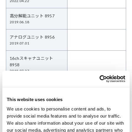
2022.04.22
高分解能ユニット 8957
2019.06.18
アナログユニット 8956
2019.07.01
16chスキャナユニット
8958
2018.07.27
DC/RMSユニット 8959
2018.12.11
This website uses cookies
CANアダプタ 8910
We use cookies to personalise content and ads, to
2020.08.03
provide social media features and to analyse our traffic.
We also share information about your use of our site with
変換ケーブル 9323
our social media, advertising and analytics partners who