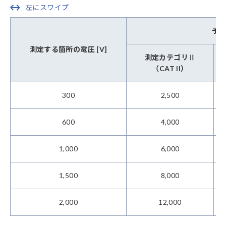
左にスワイプ
予想
測定する箇所の電圧 [V]
測定カテゴリⅡ
（CAT II）
300
2,500
600
4,000
1,000
6,000
1,500
8,000
2,000
12,000