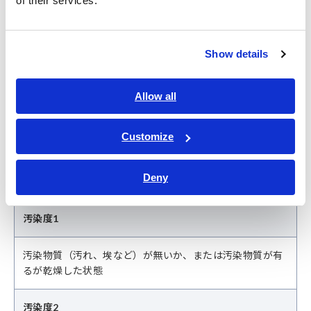
of their services.
使用場所
Show details
汚染度
Allow all
計測器を使用できる環境を示します。
計測器の表面に汚染物質が付着すると、絶縁性能が低下して、
Customize
感電の危険が高まるおそれがあります。
安全性に関する規格（IEC/EN 61010シリーズ）では、計測器を
使用する場所の汚染レベルを以下のように分類しています。
Deny
汚染度1
汚染物質（汚れ、埃など）が無いか、または汚染物質が有
るが乾燥した状態
汚染度2