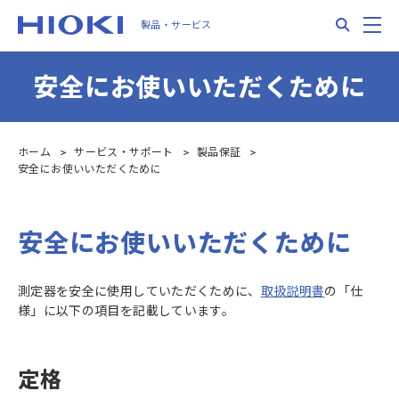
Skip
Search
M
製品・サービス
to
main
content
安全にお使いいただくために
ホーム
サービス・サポート
製品保証
安全にお使いいただくために
安全にお使いいただくために
測定器を安全に使用していただくために、
取扱説明書
の「仕
様」に以下の項目を記載しています。
定格