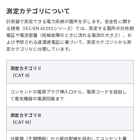
測定カテゴリについて
計測器で測定できる電力系統の箇所を示します。安全性に関す
る規格（IEC/EN 61010シリーズ）では、測定する箇所の対地間
電圧や電流容量（短絡故障のときに流れる電流の大きさ）、お
よび予想される過渡過電圧に基づいて、測定カテゴリⅡから測
定カテゴリⅣに分類しています。
測定カテゴリⅡ
（CAT II）
コンセントの電源プラグ挿入口から、電源コードを経由し
て電気機器の電源回路まで
測定カテゴリⅢ
（CAT III）
分電盤（主開閉器）から屋内配線を経由してコンセント裏