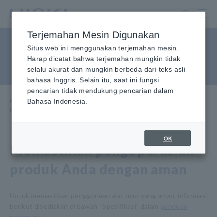
Lewati
ke
konten
Terjemahan Mesin Digunakan
utama
Memastikan Pengoperasian
Situs web ini menggunakan terjemahan mesin.
Harap dicatat bahwa terjemahan mungkin tidak
yang Aman
selalu akurat dan mungkin berbeda dari teks asli
bahasa Inggris. Selain itu, saat ini fungsi
pencarian tidak mendukung pencarian dalam
Layanan & Dukungan
Bahasa Indonesia.
​ ​
Rumah
​ ​
Garansi Produk
​ ​
Memastikan Operasi yang Aman
OK
Memastikan pengoperasian
produk Anda dengan aman
Untuk memastikan penggunaan alat ukur yang aman, informasi
berikut disediakan di bawah “Spesifikasi” dalam
panduan
pengguna
.