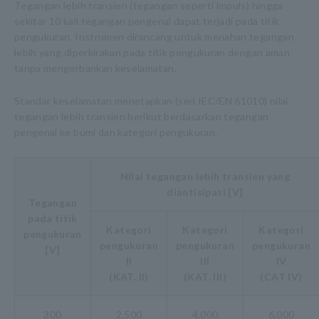
Tegangan lebih transien (tegangan seperti impuls) hingga
sekitar 10 kali tegangan pengenal dapat terjadi pada titik
pengukuran. Instrumen dirancang untuk menahan tegangan
lebih yang diperkirakan pada titik pengukuran dengan aman
tanpa mengorbankan keselamatan.
Standar keselamatan menetapkan (seri IEC/EN 61010) nilai
tegangan lebih transien berikut berdasarkan tegangan
pengenal ke bumi dan kategori pengukuran.
Nilai tegangan lebih transien yang
diantisipasi [V]
Tegangan
pada titik
Kategori
Kategori
Kategori
pengukuran
pengukuran
pengukuran
pengukuran
[V]
II
III
IV
(KAT. II)
(KAT. III)
(CAT IV)
300
2,500
4,000
6,000