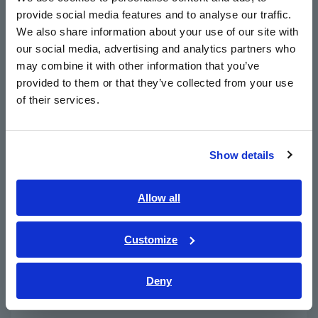
distribusi (sakelar utama)
provide social media features and to analyse our traffic.
East Asia
We also share information about your use of our site with
our social media, advertising and analytics partners who
日本語 / コーポレート・IR
Saat mengukur sistem daya, gunakan instrumen yang dinilai
may combine it with other information that you’ve
untuk kategori pengukuran (CAT II, III, atau IV) atau lebih
日本語 / 製品・サービス
provided to them or that they’ve collected from your use
tinggi dan pastikan tegangan saluran-ke-tanah dan tegangan
简体中文
of their services.
terminal-ke-terminal yang dinilai instrumen tidak terlampaui.
한국어
繁體中文
Show details
Southeast Asia, Oceania
English
Allow all
ภาษาไทย / ประเทศไทย
Tiếng Việt / Việt Nam
Customize
Bahasa Indonesia
Deny
India