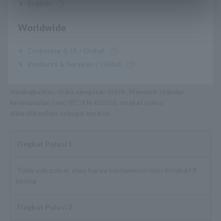
English
Lokasi penggunaan
Worldwide
Tingkat pencemaran
Corporate & IR / Global
Informasi ini menunjukkan kondisi lingkungan tempat
Products & Services / Global
instrumen dapat digunakan. Kontaminasi pada permukaan
instrumen dapat mengurangi kinerja insulasi dan
meningkatkan risiko sengatan listrik. Menurut standar
keselamatan (seri IEC/EN 61010), tingkat polusi
diklasifikasikan sebagai berikut:
Tingkat Polusi 1
Tidak ada polusi, atau hanya kontaminasi non-konduktif
kering
Tingkat Polusi 2