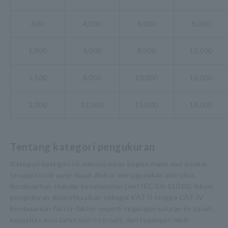
600
4,000
6,000
8,000
1,000
6,000
8,000
12,000
1,500
8,000
10,000
15,000
2,000
12,000
15,000
18,000
Tentang kategori pengukuran
Kategori-kategori ini menunjukkan bagian mana dari sistem
tenaga listrik yang dapat diukur menggunakan alat ukur.
Berdasarkan standar keselamatan (seri IEC/EN 61010), lokasi
pengukuran diklasifikasikan sebagai KAT II hingga CAT IV
berdasarkan faktor-faktor seperti tegangan saluran ke tanah,
kapasitas arus (arus short-circuit), dan tegangan lebih