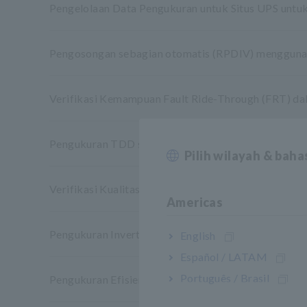
Pengelolaan Data Pengukuran untuk Situs UPS untuk
Pengosongan sebagian otomatis (RPDIV) menggunaka
Verifikasi Kemampuan Fault Ride-Through (FRT) da
Pengukuran TDD seperti yang Ditetapkan dalam St
Pilih wilayah & bah
Verifikasi Kualitas Daya dan Efisiensi pengisi daya 
Americas
Pengukuran Inverter di Tempat
English
Español / LATAM
Português / Brasil
Pengukuran Efisiensi Konversi Daya dan Arus Besar 