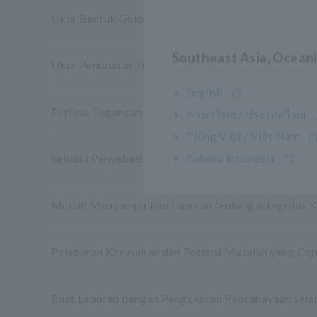
Ukur Bentuk Gelombang Tegangan Transien
Southeast Asia, Ocean
Ukur Penurunan Tegangan Sesaat Secara Berkala
English
Periksa Tegangan pada UPS Pabrik yang Disebabka
ภาษาไทย / ประเทศไทย
Tiếng Việt / Việt Nam
Bahasa Indonesia
Selidiki Penyebab Pemutus Sirkuit Tersandung di Lo
Mudah Menyampaikan Laporan tentang Integritas Ke
Pelaporan Kerusakan dan Potensi Masalah yang Cep
Buat Laporan dengan Pengukuran Pencahayaan sela