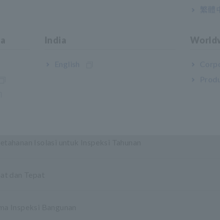
繁體
ia
India
World
English
Corpo
n oleh Penurunan Tegangan
Produ
kasi Konstruksi
tahanan Isolasi untuk Inspeksi Tahunan
at dan Tepat
ma Inspeksi Bangunan