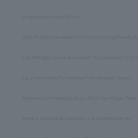
Pengukuran Rotasi Motor
Data Acquisition dalam Uji Coba Gerbong Kereta Ap
Log 4 hingga 20 mA Arus untuk Instrumentasi, Distrib
Cara Memenuhi Persyaratan Pencahayaan Umum
Menemukan Penyebab Suara Derit dari Kusen Pintu
Periksa Kerusakan Kapasitor Oli di Mobil Kereta