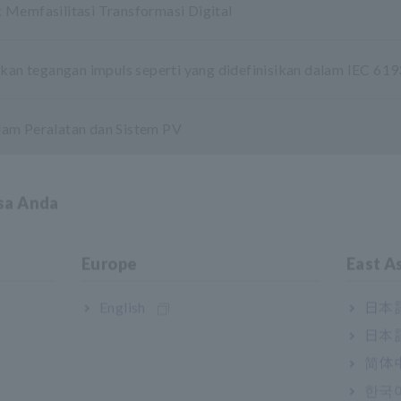
 Memfasilitasi Transformasi Digital
n tegangan impuls seperti yang didefinisikan dalam IEC 61
lam Peralatan dan Sistem PV
andar IEEE519
asa Anda
cepat EV
Europe
East A
English
日本語
日本語
简体
DC dari Catu Daya Sistem Plating
한국