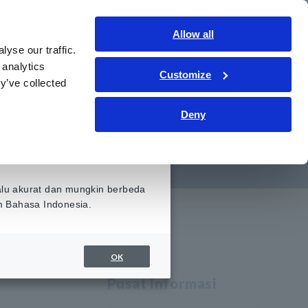
Indonesia
Gabung
Hubungi kami
Allow all
yse our traffic.
ormasi
Layanan & Dukungan
Tentang kami
 analytics
Customize
y’ve collected
Deny
an
alu akurat dan mungkin berbeda
am Bahasa Indonesia.
OK
Pusat Informasi