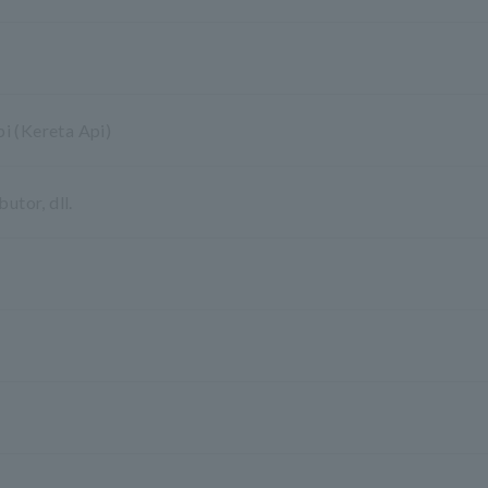
i (Kereta Api)
utor, dll.