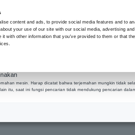
s
ise content and ads, to provide social media features and to anal
Produk
Industri & Solusi
Pusat Inf
about your use of our site with our social media, advertising and
t with other information that you’ve provided to them or that the
ices.
ayanan & Pemelihara
unakan
emahan mesin. Harap dicatat bahwa terjemahan mungkin tidak sel
Selain itu, saat ini fungsi pencarian tidak mendukung pencarian dal
n & Pemeliharaan