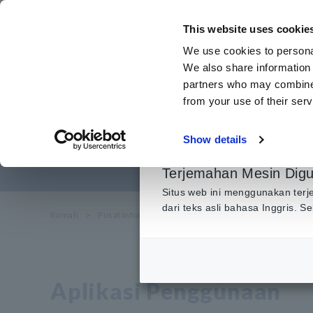
Lewati
ke
This website uses cookie
konten
We use cookies to personal
utama
We also share information 
partners who may combine i
from your use of their serv
L
Show details
Terjemahan Mesin Dig
Situs web ini menggunakan terj
dari teks asli bahasa Inggris. 
Rumah
​ ​
Pusat Informasi
​ ​
Aplikasi Penggunaan
​ ​
Layana
Aplikasi Penggunaan