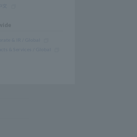
中文
wide
rate & IR / Global
cts & Services / Global