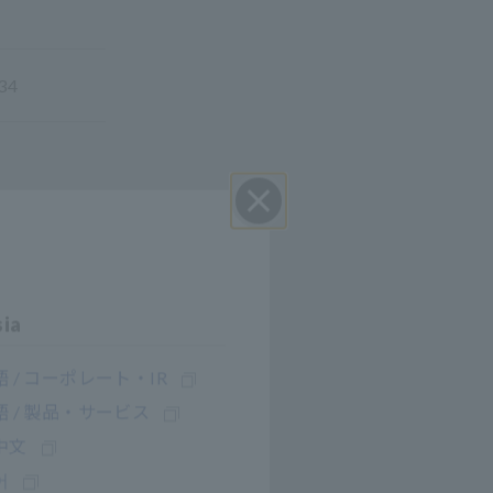
934
Close
sia
 / コーポレート・IR
 / 製品・サービス
中文
어