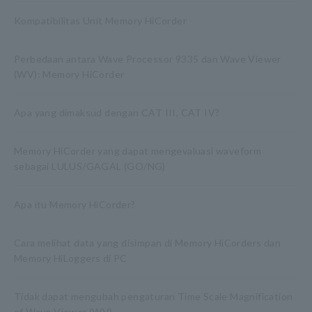
Kompatibilitas Unit Memory HiCorder
Perbedaan antara Wave Processor 9335 dan Wave Viewer
(WV): Memory HiCorder
Apa yang dimaksud dengan CAT III, CAT IV?
Memory HiCorder yang dapat mengevaluasi waveform
sebagai LULUS/GAGAL (GO/NG)
Apa itu Memory HiCorder?
Cara melihat data yang disimpan di Memory HiCorders dan
Memory HiLoggers di PC
Tidak dapat mengubah pengaturan Time Scale Magnification
of Wave Viewer (WV)