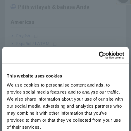
Pilih wilayah & bahasa Anda
Close
Apakah hanya kartu PC opsional HIOKI yang dapat saya
gunakan?
Americas
Bagaimana memilih probe logika yang sesuai berdasarkan
English
model Memory HiCORDER
Español / LATAM
Português / Brasil
Data CSV memiliki nilai MAX dan MIN secara bersamaan
Europe
Cara mendapatkan software WaveViewer
This website uses cookies
English
We use cookies to personalise content and ads, to
Prosesor gelombang khusus MR8870
provide social media features and to analyse our traffic.
East Asia
We also share information about your use of our site with
Cara menggunakan MR8875
our social media, advertising and analytics partners who
日本語 / コーポレート・IR
may combine it with other information that you’ve
日本語 / 製品・サービス
provided to them or that they’ve collected from your use
Alamat MAC
简体中文
of their services.