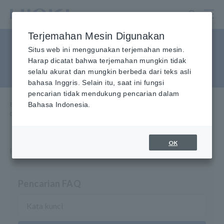
Lewati
ke
konten
Terjemahan Mesin Digunakan
utama
Data Acquisition, Osiloskop,
Situs web ini menggunakan terjemahan mesin.
Harap dicatat bahwa terjemahan mungkin tidak
Memory Recorder
selalu akurat dan mungkin berbeda dari teks asli
bahasa Inggris. Selain itu, saat ini fungsi
pencarian tidak mendukung pencarian dalam
Beranda
Bahasa Indonesia.
​ ​
Layanan & Dukungan
​ ​
FAQ
​ ​
Data Acquisition, Osiloskop, Perekam Memori
OK
Hioki menyediakan informasi tentang pertanyaan dari Anda.
Pencarian FAQ