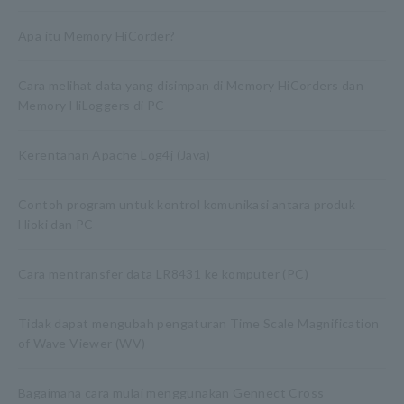
Apa itu Memory HiCorder?
Cara melihat data yang disimpan di Memory HiCorders dan
Memory HiLoggers di PC
Kerentanan Apache Log4j (Java)
Contoh program untuk kontrol komunikasi antara produk
Hioki dan PC
Cara mentransfer data LR8431 ke komputer (PC)
Tidak dapat mengubah pengaturan Time Scale Magnification
of Wave Viewer (WV)
Bagaimana cara mulai menggunakan Gennect Cross