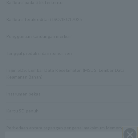
Kalibrasi pada titik tertentu
Kalibrasi terakreditasi ISO/IEC17025
Penggunaan kandungan merkuri
Tanggal produksi dan nomor seri
Ingin SDS: Lembar Data Keselamatan (MSDS: Lembar Data
Keamanan Bahan)
Instrumen bekas
Kartu SD penuh
Perbedaan antara tegangan pengenal maksimum Memory
HiCorder ke bumi dan tegangan input maksimumnya