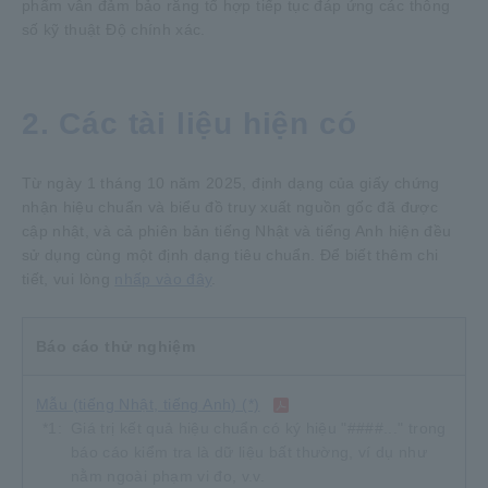
phẩm vẫn đảm bảo rằng tổ hợp tiếp tục đáp ứng các thông
số kỹ thuật Độ chính xác.
2. Các tài liệu hiện có
Từ ngày 1 tháng 10 năm 2025, định dạng của giấy chứng
nhận hiệu chuẩn và biểu đồ truy xuất nguồn gốc đã được
cập nhật, và cả phiên bản tiếng Nhật và tiếng Anh hiện đều
sử dụng cùng một định dạng tiêu chuẩn. Để biết thêm chi
tiết, vui lòng
nhấp vào đây
.
Báo cáo thử nghiệm
Mẫu (tiếng Nhật, tiếng Anh) (*)
*1:
Giá trị kết quả hiệu chuẩn có ký hiệu "####..." trong
báo cáo kiểm tra là dữ liệu bất thường, ví dụ như
nằm ngoài phạm vi đo, v.v.