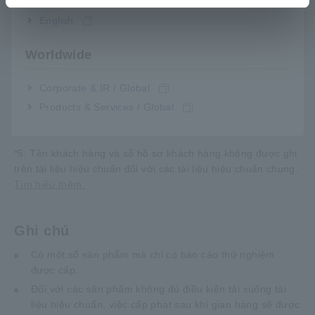
(Không đủ điều kiện để tải
cung cấp dưới dạng
xuống tài liệu hiệu chuẩn)
giấy (miễn phí) (*5)
English
Worldwide
*4:
Từ ngày 1 tháng 5 năm 2026, tất cả các tài liệu hiệu
chuẩn sẽ được cung cấp dưới dạng "Bộ ba tài liệu" (Giấy
Corporate & IR / Global
chứng nhận hiệu chuẩn, Biểu đồ truy xuất nguồn gốc và Báo
cáo thử nghiệm). Chúng tôi sẽ không chấp nhận các đơn đặt
Products & Services / Global
hàng riêng lẻ nữa.
*5:
Tên khách hàng và số hồ sơ khách hàng không được ghi
trên tài liệu hiệu chuẩn đối với các tài liệu hiệu chuẩn chung.
Tìm hiểu thêm.
Ghi chú
Có một số sản phẩm mà chỉ có báo cáo thử nghiệm
được cấp.
Đối với các sản phẩm không đủ điều kiện tải xuống tài
liệu hiệu chuẩn, việc cấp phát sau khi giao hàng sẽ được