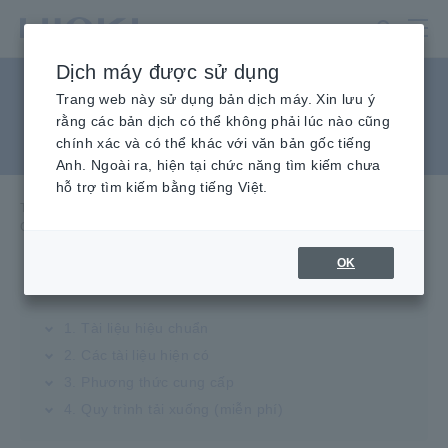
Chuyển
đến
nội
Dịch máy được sử dụng
dung
Cấp giấy chứng nhận hiệu
chính
Trang web này sử dụng bản dịch máy. Xin lưu ý
rằng các bản dịch có thể không phải lúc nào cũng
chuẩn
chính xác và có thể khác với văn bản gốc tiếng
Anh. Ngoài ra, hiện tại chức năng tìm kiếm chưa
hỗ trợ tìm kiếm bằng tiếng Việt.
Trang chủ
​ ​
Dịch vụ & Hỗ trợ
​ ​
Dịch vụ sau bán hàng
​ ​
Cấp giấy chứng nhận hiệu chuẩn
OK
1. Tài liệu hiệu chuẩn
2. Các tài liệu hiện có
3. Phương thức cung cấp
4. Quy trình tải xuống (miễn phí)