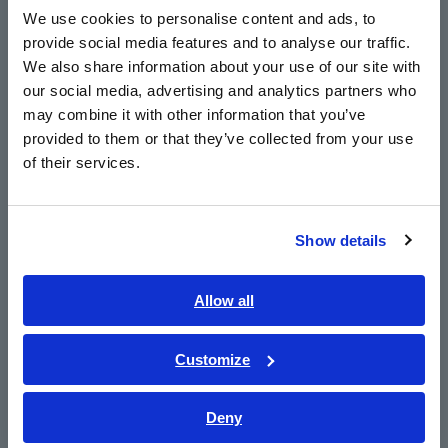
English
We use cookies to personalise content and ads, to
Sản phẩm mới mua
Vui lòng chọn một trong
provide social media features and to analyse our traffic.
East Asia
(Không đủ điều kiện để tải
các tùy chọn sau khi
We also share information about your use of our site with
xuống tài liệu hiệu chuẩn)
đặt hàng.
our social media, advertising and analytics partners who
日本語 / コーポレート・IR
a. Tài liệu hiệu chuẩn
may combine it with other information that you’ve
"Bộ ba tài liệu" (*4) sẽ
日本語 / 製品・サービス
provided to them or that they’ve collected from your use
được cung cấp dưới
简体中文
of their services.
dạng giấy (miễn phí)
한국어
(*5)
繁體中文
b. Tài liệu hiệu chuẩn
"Không bao gồm"
Show details
Southeast Asia, Oceania
Sản phẩm đã được sửa
Bạn chỉ có thể tải xuống
English
Allow all
chữa hoặc hiệu chuẩn (Đủ
từ trang web. Để biết
ภาษาไทย / ประเทศไทย
điều kiện tải xuống tài liệu
hướng dẫn tải xuống,
hiệu chuẩn)
vui lòng
nhấp vào đây
.
Tiếng Việt / Việt Nam
Customize
Bahasa Indonesia
Sản phẩm đã được sửa
Tài liệu hiệu chuẩn "Bộ
Deny
chữa hoặc hiệu chuẩn
ba tài liệu" (*4) sẽ được
India