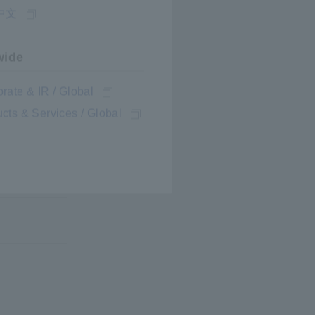
中文
wide
rate & IR / Global
cts & Services / Global