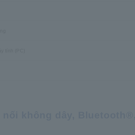
áng
y tính (PC)
ết nối không dây, Bluetooth®