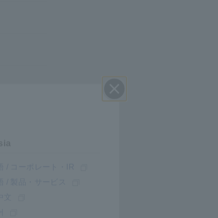
Đóng
sia
 / コーポレート・IR
 / 製品・サービス
中文
어