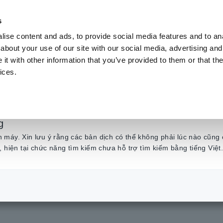
s
ise content and ads, to provide social media features and to anal
Sản phẩm
Ngành & Giải pháp
Kiến t
about your use of our site with our social media, advertising and
t with other information that you’ve provided to them or that the
ices.
ết bị ghi dữ liệu đa 
g
máy. Xin lưu ý rằng các bản dịch có thể không phải lúc nào cũng 
, hiện tại chức năng tìm kiếm chưa hỗ trợ tìm kiếm bằng tiếng Việt
iết Bị Ghi Dữ Liệu đa kênh