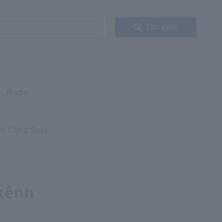
Tìm kiếm
®, Radio
Ghi Công Suất
 kênh