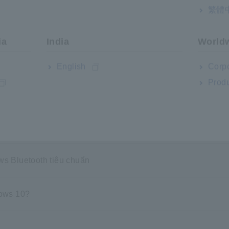
繁體
iên kết LR8410)
ia
India
World
English
Corpo
Produ
ws Bluetooth tiêu chuẩn
dows 10?