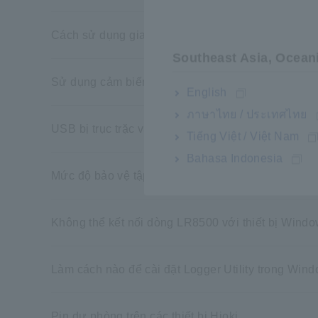
Cách sử dụng giao tiếp Bluetooth của PW6001 (L
Southeast Asia, Ocean
Sử dụng cảm biến độ ẩm Z2000 ngoài trời
English
ภาษาไทย / ประเทศไทย
USB bị trục trặc và không nhận dạng được
Tiếng Việt / Việt Nam
Bahasa Indonesia
Mức độ bảo vệ tập tin trên LR8410
Không thể kết nối dòng LR8500 với thiết bị Windo
Làm cách nào để cài đặt Logger Utility trong Win
Pin dự phòng trên các thiết bị Hioki