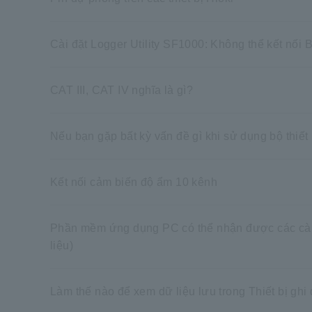
Cài đặt Logger Utility SF1000: Không thể kết nố
CAT III, CAT IV nghĩa là gì?
Nếu bạn gặp bất kỳ vấn đề gì khi sử dụng bộ thiế
Kết nối cảm biến độ ẩm 10 kênh
Phần mềm ứng dụng PC có thể nhận được các cài đặt
liệu)
Làm thế nào để xem dữ liệu lưu trong Thiết bị gh