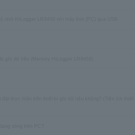
i Bộ nhớ-HiLogger LR8450 với máy tính (PC) qua USB.
t bị ghi dữ liệu (Memory HiLogger LR8450)
 thực hiện trên thiết bị ghi dữ liệu không? (Tiện ích thiết 
i dạng sóng trên PC?