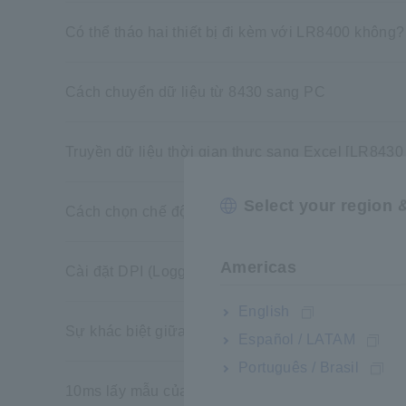
Có thể tháo hai thiết bị đi kèm với LR8400 không?
Cách chuyển dữ liệu từ 8430 sang PC
Truyền dữ liệu thời gian thực sang Excel [LR8430
Select your region 
Cách chọn chế độ USB trong LR8431
Americas
Cài đặt DPI (LoggerUtility)
English
Sự khác biệt giữa LR8431 và LR8432
Español / LATAM
Português / Brasil
10ms lấy mẫu của LR8431