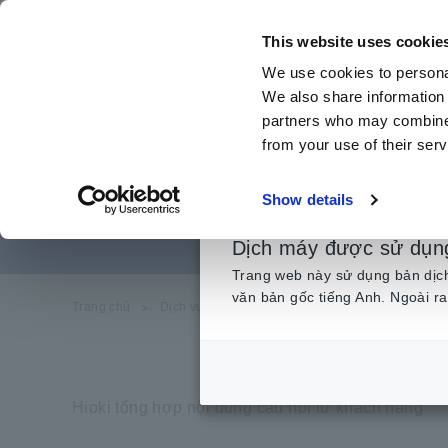
Chuyển
đến
This website uses cookie
nội
We use cookies to personal
dung
We also share information 
chính
partners who may combine i
from your use of their serv
Thi
Show details
Dịch máy được sử dụn
Trang web này sử dụng bản dịch 
văn bản gốc tiếng Anh. Ngoài ra
Trang chủ
​ ​
Dịch vụ & Hỗ trợ
​ ​
Câu hỏi thường gặp
​ ​
Th
Hioki tổng hợp nội dung câu hỏi từ khách hàng