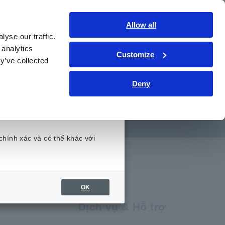
Việt Nam
Đăng nhập
Liên hệ
Allow all
yse our traffic.
hức kỹ thuật
Dịch vụ & Hỗ trợ
Giới thiệu
 analytics
Customize
y’ve collected
Deny
kênh
chính xác và có thể khác với
.
OK
Dịch vụ & Hỗ trợ