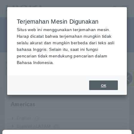
Lewati
ke
konten
Terjemahan Mesin Digunakan
utama
Perbedaan antara 9667 dan
Situs web ini menggunakan terjemahan mesin.
Harap dicatat bahwa terjemahan mungkin tidak
CT9667
selalu akurat dan mungkin berbeda dari teks asli
bahasa Inggris. Selain itu, saat ini fungsi
pencarian tidak mendukung pencarian dalam
FAQ
Bahasa Indonesia.
​ ​
Layanan & Dukungan
​ ​
Rumah
​ ​
Perbedaan antara 9667 dan CT9667
OK
Pilih wilayah & bahasa Anda
Close
Q
9667 telah ditingkatkan ke CT9667. Apa perbedaan
Americas
antara kedua model tersebut?
English
CT9667 menawarkan peningkatan fungsi dan fitur
A
Español / LATAM
seperti kunci sensor yang lebih mudah digunakan, dan