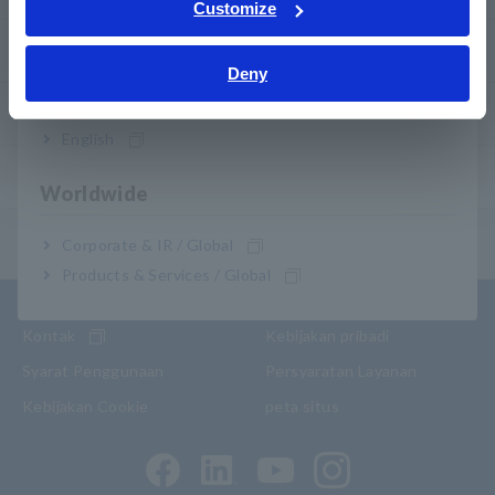
Tiếng Việt / Việt Nam
Customize
Bahasa Indonesia
Garansi Produk
Deny
India
Jaringan global
English
Produk yang Dihentikan/Pengganti
Worldwide
Menu Isi
Corporate & IR / Global
Products & Services / Global
Kontak
Kebijakan pribadi
Syarat Penggunaan
Persyaratan Layanan
Kebijakan Cookie
peta situs