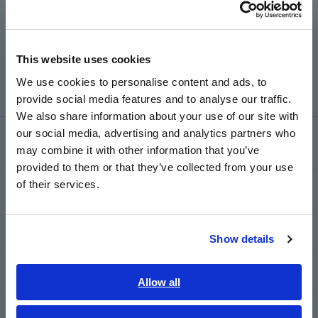
Português / Brasil
kemampuan untuk menyimpan pengaturan jangkauan
selama pemadaman listrik.
Europe
Tidak ada perbedaan dalam hal nilai arus dan keluaran
sehingga CT9667 dapat digunakan dengan produk yang
This website uses cookies
English
saat ini dipasangkan dengan 9667.
We use cookies to personalise content and ads, to
provide social media features and to analyse our traffic.
East Asia
We also share information about your use of our site with
our social media, advertising and analytics partners who
日本語 / コーポレート・IR
Layanan & Dukungan
may combine it with other information that you’ve
日本語 / 製品・サービス
provided to them or that they’ve collected from your use
简体中文
of their services.
my HIOKI
한국어
繁體中文
Download
Show details
Southeast Asia, Oceania
FAQ
English
Allow all
ภาษาไทย / ประเทศไทย
Layanan Purnajual