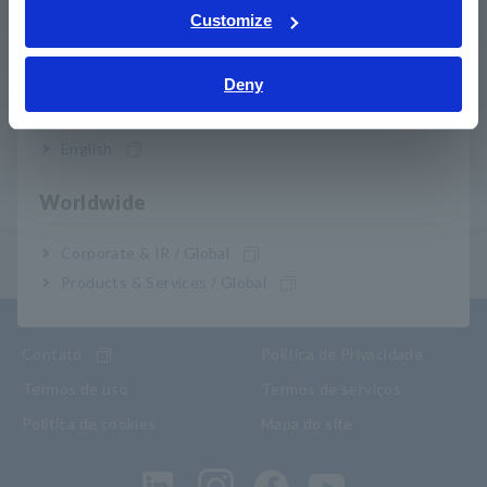
Serviço pós-venda
Tiếng Việt / Việt Nam
Customize
Bahasa Indonesia
Garantia do produto
Deny
India
Rede global
English
Produtos descontinuados/substituídos
Worldwide
Corporate & IR / Global
Menu de conteúdo
Products & Services / Global
Contato
Política de Privacidade
Termos de uso
Termos de serviços
Política de cookies
Mapa do site