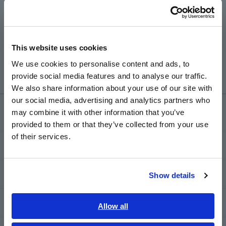
Português / Brasil
capacidade de salvar a configuração de alcance durante
uma queda de energia.
Não há diferença em relação à corrente nominal e
Europe
classificação de saída, portanto, o CT9667 pode ser
This website uses cookies
usado com produtos que estão atualmente
English
emparelhados com o 9667.
We use cookies to personalise content and ads, to
provide social media features and to analyse our traffic.
East Asia
We also share information about your use of our site with
our social media, advertising and analytics partners who
日本語 / コーポレート・IR
Serviço de suporte
may combine it with other information that you’ve
日本語 / 製品・サービス
provided to them or that they’ve collected from your use
简体中文
of their services.
한국어
my HIOKI
繁體中文
Transferências
Show details
Southeast Asia, Oceania
Perguntas frequentes
English
Allow all
ภาษาไทย / ประเทศไทย