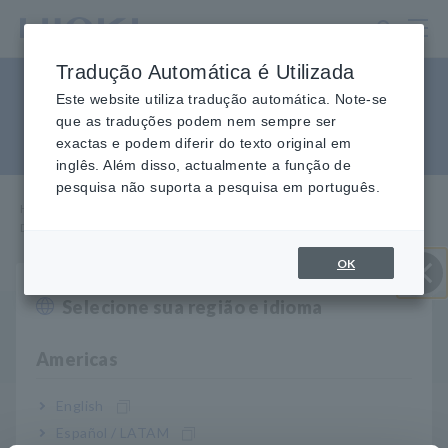
Ir
para
o
Tradução Automática é Utilizada
conteúdo
Diferença entre o 9667 e o
principal
Este website utiliza tradução automática. Note-se
que as traduções podem nem sempre ser
CT9667
exactas e podem diferir do texto original em
inglês. Além disso, actualmente a função de
pesquisa não suporta a pesquisa em português.
Home
​ ​
Serviço e Suporte
​ ​
FAQ
​ ​
Diferença entre o 9667 e o CT9667
OK
Selecione sua região e idioma
Perto
P
O 9667 foi atualizado para o CT9667. Qual a
diferença entre os dois modelos?
Americas
English
O CT9667 oferece funções e recursos aprimorados,
A
Español / LATAM
como um bloqueio de sensor mais fácil de usar e a