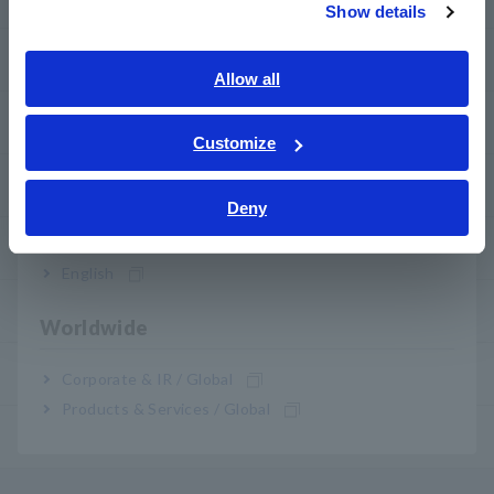
Show details
Southeast Asia, Oceania
my HIOKI
English
Allow all
ภาษาไทย / ประเทศไทย
ดาวน์โหลด
Tiếng Việt / Việt Nam
Customize
Bahasa Indonesia
คำถามที่พบบ่อย
Deny
India
บริการหลังการขาย
English
การรับประกันสินค้า
Worldwide
เครือข่ายของเรา
Corporate & IR / Global
Products & Services / Global
ผลิตภัณฑ์ ที่เลิกผลิต/เปลี่ยนทดแทน