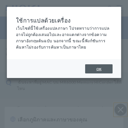
ข้าม
ไป
ที่
ใช้การแปลด้วยเครื่อง
เนื้อหา
หมายเลขทางกายภาพ
หลัก
เว็บไซต์นี้ใช้เครื่องแปลภาษา โปรดทราบว่าการแปล
อาจไม่ถูกต้องเสมอไปและอาจแตกต่างจากข้อความ
ภาษาอังกฤษต้นฉบับ นอกจากนี้ ขณะนี้ฟังก์ชันการ
ค้นหาไม่รองรับการค้นหาเป็นภาษาไทย
หน้าแรก
​ ​
การช่วยเหลือและสนับสนุน
​ ​
คำถามที่พบบ่อย
​ ​
ที่อยู่ MAC
OK
Q
ฉันจะหาที่อยู่ MAC บน MR6000 Memory HiCorder ได้ที่
ไหน
A
โดยปกติแล้ว ที่อยู่ MAC จะพิมพ์บนสติกเกอร์กาวและ
ติดไว้ที่ตัวเครื่อง คุณยังสามารถตรวจสอบที่อยู่ MAC
เลือกภูมิภาคและภาษาของคุณ
ปิด I
บนหน้าจอของ MR6000: