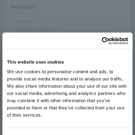
Americas
1. แตะ [Settings] (ไอคอนรูปเฟืองด้านซ้ายบน) —>
[Func] —> [Explorer]
​ ​
English
2. เดสก์ท็อป Windows จะปรากฏขึ้น แตะ [เริ่ม]
Español / LATAM
—> [การตั้งค่า] (ไอคอนรูปเฟืองภายในเมนู)
Português / Brasil
3. เลือก [เครือข่ายและอินเทอร์เน็ต] จาก
หน้าต่างการตั้งค่า
Europe
4. เลือก [สถานะ] —> [คุณสมบัติเครือข่าย
This website uses cookies
English
ดิสเพลย์]
We use cookies to personalise content and ads, to
provide social media features and to analyse our traffic.
East Asia
ที่
​ ​
อยู่ MAC (ที่อยู่การควบคุมการเข้าถึง M
​ ​
edia
)
​ ​
We also share information about your use of our site with
เป็นตัวระบุเฉพาะที่กำหนดให้กับอุปกรณ์ที่ติดตั้ง
our social media, advertising and analytics partners who
日本語 / コーポレート・IR
may combine it with other information that you’ve
อินเทอร์เฟซ LAN
日本語 / 製品・サービス
provided to them or that they’ve collected from your use
简体中文
of their services.
한국어
繁體中文
การช่วยเหลือและสนับสนุน