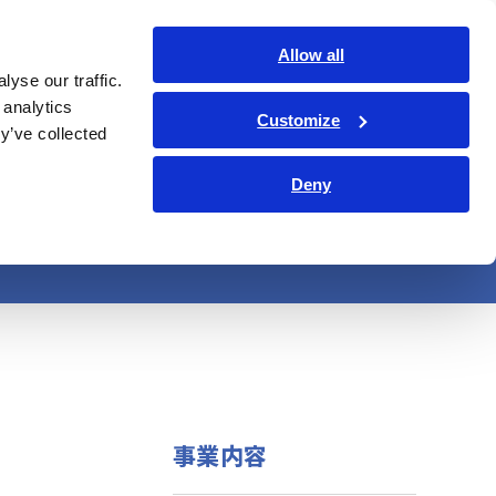
日本語
ログイン
お問い合わせ
Allow all
yse our traffic.
ョン
企業情報
サステナビリティ
IR情報
Search Op
 analytics
Customize
y’ve collected
Deny
事業内容