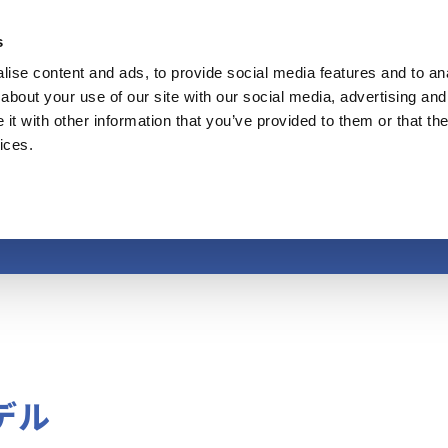
s
ise content and ads, to provide social media features and to anal
製品・サービス
事業内容
イノベーシ
about your use of our site with our social media, advertising and
t with other information that you’ve provided to them or that the
ices.
ビジネスモデル
デル