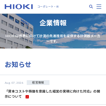
メ
Search
M
コーポレート・IR
イ
ン
コ
企業情報
ン
テ
ン
HIOKIは世界に向けて計測の先進技術を提供する計測器メーカ
ツ
ーです。
に
移
動
お知らせ
経営情報
Aug. 07, 2026
「資本コストや株価を意識した経営の実現に向けた対応」の開
示について