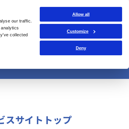
日本語
ログイン
お問い合わせ
Allow all
yse our traffic.
ョン
企業情報
サステナビリティ
IR情報
Search Op
 analytics
Customize
y’ve collected
Deny
ビスサイトトップ