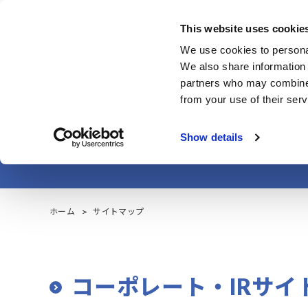
メ
イ
This website uses cookie
ン
コーポレート・IR
We use cookies to personal
コ
We also share information 
ン
partners who may combine i
テ
from your use of their serv
ン
ツ
Show details
に
移
動
ホーム
サイトマップ
コーポレート・IRサイ