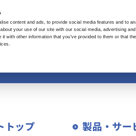
s
ise content and ads, to provide social media features and to anal
製品・サービス
事業内容
イノベーシ
about your use of our site with our social media, advertising and
t with other information that you’ve provided to them or that the
ices.
サイトマップ
トトップ
製品・サー