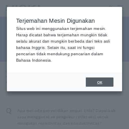
Lewati
ke
konten
Terjemahan Mesin Digunakan
utama
Metode probe empat titik
Situs web ini menggunakan terjemahan mesin.
Harap dicatat bahwa terjemahan mungkin tidak
untuk mengukur resistivitas
selalu akurat dan mungkin berbeda dari teks asli
bahasa Inggris. Selain itu, saat ini fungsi
dan konduktivitas
pencarian tidak mendukung pencarian dalam
Bahasa Indonesia.
Rumah
​ ​
Layanan & Dukungan
​ ​
Tanya Jawab Umum
​ ​
Metode probe empat titik untuk mengukur resistivitas dan
OK
konduktivitas
Q
Apa metode penyelidikan empat titik? Dapatkah
saya menggunakan pengukur resistansi untuk
mengukur resistivitas dan konduktivitas?