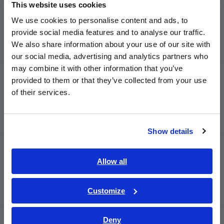
RESISTANCE METER RM3545
This website uses cookies
English
We use cookies to personalise content and ads, to
provide social media features and to analyse our traffic.
East Asia
We also share information about your use of our site with
our social media, advertising and analytics partners who
日本語 / コーポレート・IR
may combine it with other information that you’ve
日本語 / 製品・サービス
PROBE ARRAY EMPAT TITIK RM9010-
provided to them or that they’ve collected from your use
02
简体中文
of their services.
한국어
繁體中文
Show details
Southeast Asia, Oceania
PROBE ARRAY EMPAT TITIK RM9010-
01
English
Allow all
ภาษาไทย / ประเทศไทย
Tiếng Việt / Việt Nam
Customize
Bahasa Indonesia
Deny