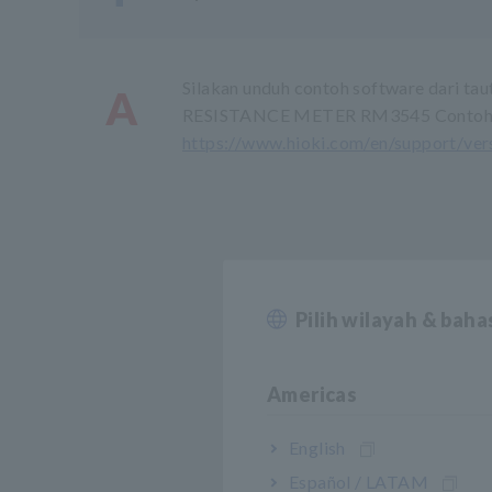
Silakan unduh contoh software dari tau
A
RESISTANCE METER RM3545 Contoh 
https://www.hioki.com/en/support/ve
Pilih wilayah & bah
Americas
English
Español / LATAM