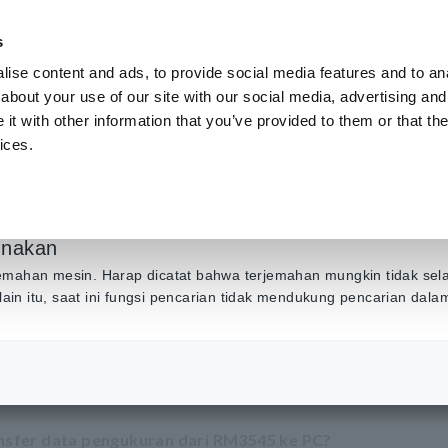
s
ise content and ads, to provide social media features and to anal
Produk
Industri & Solusi
Pusat Inf
about your use of our site with our social media, advertising and
t with other information that you’ve provided to them or that the
ices.
ukuran dari PC (RM
unakan
emahan mesin. Harap dicatat bahwa terjemahan mungkin tidak sel
Selain itu, saat ini fungsi pencarian tidak mendukung pencarian dal
PC (RM3545)
sfer data pengukuran dari RM3545 ke PC?