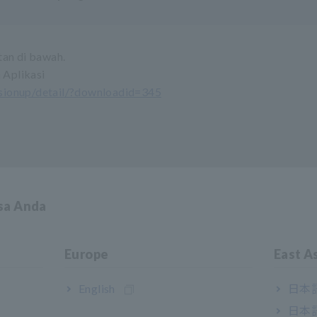
tan di bawah.
Aplikasi
rsionup/detail/?downloadid=345
asa Anda
Europe
East A
English
日本語
日本語