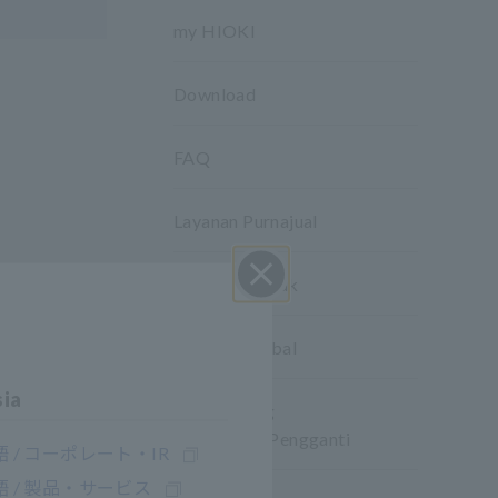
my HIOKI
Download
FAQ
Layanan Purnajual
Garansi Produk
Close
Jaringan global
sia
Produk yang
Dihentikan/Pengganti
 / コーポレート・IR
 / 製品・サービス