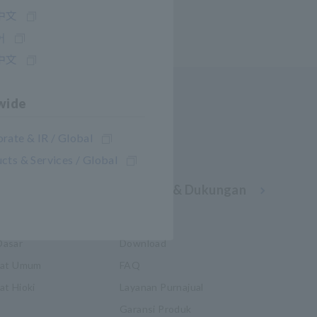
中文
어
中文
wide
rate & IR / Global
cts & Services / Global
Layanan & Dukungan
my HIOKI
Dasar
Download
kat Umum
FAQ
t Hioki
Layanan Purnajual
Garansi Produk