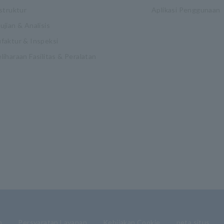
struktur
Aplikasi Penggunaan
jian & Analisis
faktur & Inspeksi
iharaan Fasilitas & Peralatan
n
Persyaratan Layanan
Kebijakan Cookie
peta situs