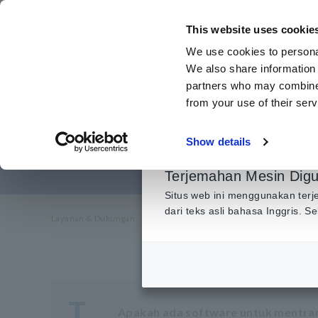
Lewati
ke
This website uses cookie
konten
We use cookies to personal
utama
We also share information 
partners who may combine i
from your use of their serv
Peng
Show details
Terjemahan Mesin Dig
Situs web ini menggunakan terj
dari teks asli bahasa Inggris. 
Layanan & Dukungan
​ ​
Rumah
​ ​
FAQ
​ ​
Pengukuran dari 
T
Apakah ada software untuk mentran