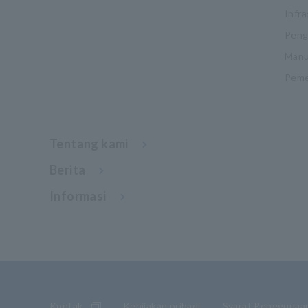
Infra
Pengu
Manu
Pemel
Tentang kami
Berita
Informasi
Kontak
Kebijakan pribadi
Syarat Penggunaa