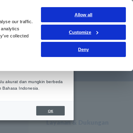
Indonesia
Gabung
Hubungi kami
Allow all
yse our traffic.
ormasi
Layanan & Dukungan
Tentang kami
 analytics
Customize
y’ve collected
Deny
3545)
alu akurat dan mungkin berbeda
am Bahasa Indonesia.
OK
Layanan & Dukungan