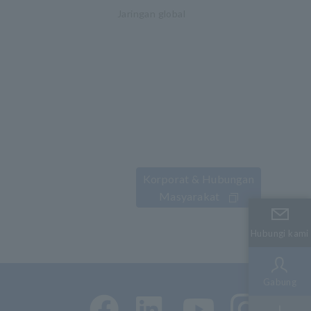
Jaringan global
Korporat & Hubungan
Masyarakat
Hubungi kami
Hubungi kami
Gabung
Gabung