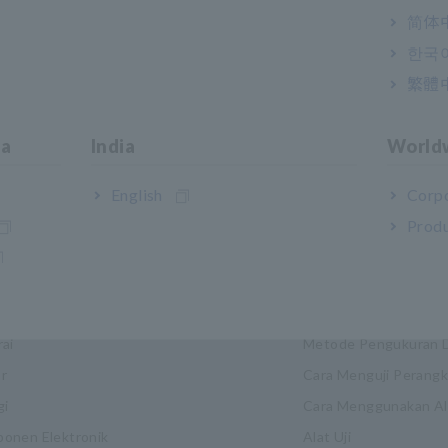
简体
한국
繁體
ia
India
World
English
Corpo
Produ
stri & Solusi
Pusat Informasi
itas
Dasar-dasar Listrik
rai
Metode Pengukuran 
r
Cara Menguji Perang
gi
Cara Menggunakan Ala
onen Elektronik
Alat Uji