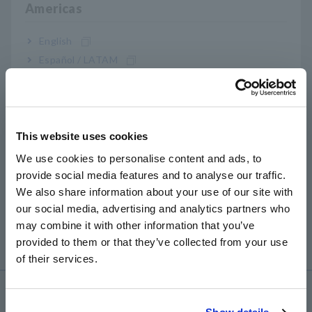
Americas
DT4200.
English
DT4281 prosedur
1) Atur rentang ke "Ω" dan pendekkan ujung kabel uji.
Español / LATAM
2) Tekan tombol REL (MAX/MIN) selama 1 detik atau
Português / Brasil
lebih.
3) "REL" ditunjukkan pada tampilan dan penyesuaian nol
Europe
selesai.
This website uses cookies
English
Harap dicatat bahwa kunci REL disediakan dalam
We use cookies to personalise content and ads, to
kombinasi dengan fungsi lain dalam produk ini:
provide social media features and to analyse our traffic.
East Asia
DT4281 dan DT4282: MAX/MIN
We also share information about your use of our site with
Seri DT4250: FILTER
our social media, advertising and analytics partners who
DT4222: TAHAN
日本語 / コーポレート・IR
may combine it with other information that you’ve
DT4223 dan DT4224: RANGE
日本語 / 製品・サービス
provided to them or that they’ve collected from your use
简体中文
of their services.
한국어
繁體中文
Layanan & Dukungan