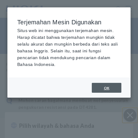
Lewati
ke
konten
Terjemahan Mesin Digunakan
utama
Prosedur penyesuaian nol
Situs web ini menggunakan terjemahan mesin.
Harap dicatat bahwa terjemahan mungkin tidak
dari seri DT4200
selalu akurat dan mungkin berbeda dari teks asli
bahasa Inggris. Selain itu, saat ini fungsi
pencarian tidak mendukung pencarian dalam
Rumah
Bahasa Indonesia.
​ ​
Layanan & Dukungan
​ ​
Tanya Jawab Umum
​ ​
Prosedur penyesuaian nol dari seri DT4200
OK
Q
Mohon saran bagaimana membuat nol penyesuaian
pengukuran resistansi pada DT4281.
Pilih wilayah & bahasa Anda
Close
menekan tombol REL (Relative) selama 1 detik atau
A
lebih lama untuk melakukan penyesuaian nol pada seri