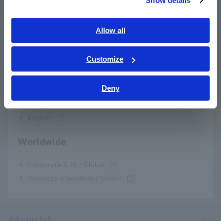
Show details
Southeast Asia, Oceania
my HIOKI
English
Allow all
ภาษาไทย / ประเทศไทย
Download
Tiếng Việt / Việt Nam
Customize
Bahasa Indonesia
FAQ
Deny
India
Layanan Purnajual
English
Garansi Produk
Worldwide
Jaringan global
Corporate & IR / Global
Products & Services / Global
Produk yang Dihentikan/Pengganti
Menu Isi