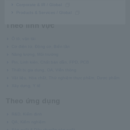
Corporate & IR / Global
Đo điện trở cách điện của tấm pin mặt trời
Products & Services / Global
Theo lĩnh vực
Ô tô, vận tải
Cơ điện tử, Động cơ, Biến tần
Năng lượng, Môi trường
Pin, Linh kiện, Chất bán dẫn, FPD, PCB
Thiết bị gia dụng, OA, Viễn thông
Vật liệu, Hóa chất, Thử nghiệm thực phẩm, Dược phẩm
Xây dựng, Y tế
Theo ứng dụng
R&D, Kiểm định
QA, Kiểm nghiệm
Sản xuất & Dây chuyền sản xuất