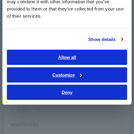
may combine it with other information that you’ve
日本語 / 製品・サービス
THIẾT BỊ PHÂN TÍCH CÔNG
THIẾT BỊ GHI CÔNG SUẤT
TH
provided to them or that they’ve collected from your use
SUẤT PW3390
PW3365
PW
简体中文
of their services.
한국어
​ ​
繁體中文
Show details
Southeast Asia, Oceania
Ứng dụng đo
English
Allow all
ภาษาไทย / ประเทศไทย
Đánh giá hiệu quả của Biến tần năng lượng mặt trời hỗ
Tiếng Việt / Việt Nam
Customize
trợ đầu vào điện áp cao
Bahasa Indonesia
Deny
Các thử nghiệm kiểm tra dòng điện chuỗi trong hệ thống
India
điện mặt trời
English
Đánh giá tiết kiệm năng lượng được trong các hệ thống
quang điện (PV)
Worldwide