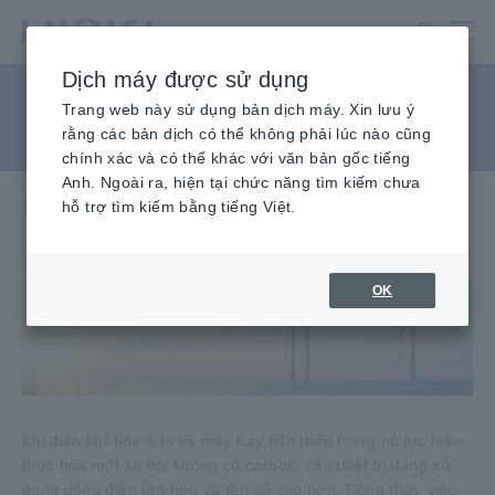
Chuyển
đến
nội
Dịch máy được sử dụng
dung
Lĩnh vực
chính
Trang web này sử dụng bản dịch máy. Xin lưu ý
Năng lượng
rằng các bản dịch có thể không phải lúc nào cũng
chính xác và có thể khác với văn bản gốc tiếng
Anh. Ngoài ra, hiện tại chức năng tìm kiếm chưa
hỗ trợ tìm kiếm bằng tiếng Việt.
Trang chủ
​ ​
Công nghiệp & Giải pháp
​ ​
Năng lượng
OK
Khi điện khí hóa ô tô và máy bay tiến triển trong nỗ lực hiện
thực hóa một xã hội không có carbon, các thiết bị đang sử
dụng dòng điện lớn hơn và tần số cao hơn. Đồng thời, việc