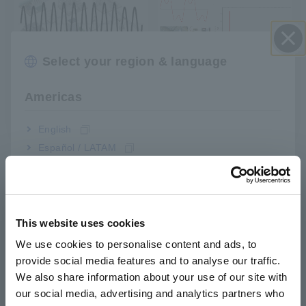
Select your region & language
Đóng
Tại sao cần hiểu Tổng
Chất lượng điện
Americas
độ méo sóng hài
năng: Định nghĩa, Tại
(THD)?
sao cần đo và Làm thế
English
nào để đo kiểm?
Español / LATAM
Português / Brasil
Sản phẩm liên quan
Europe
This website uses cookies
English
We use cookies to personalise content and ads, to
provide social media features and to analyse our traffic.
East Asia
We also share information about your use of our site with
our social media, advertising and analytics partners who
Trước đó
Tiếp theo
日本語 / コーポレート・IR