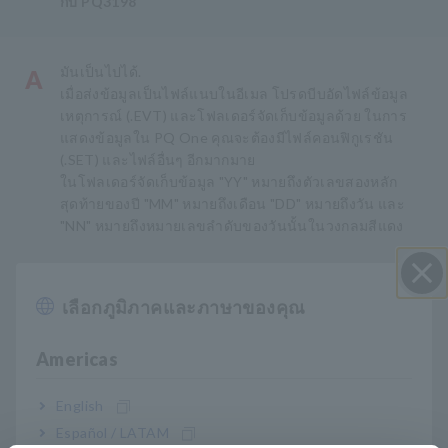
กับ PQ3198
มันเป็นไปได้.
A
เมื่อส่งข้อมูลเป็นไฟล์แนบในอีเมล โปรดบีบอัดไฟล์ข้อมูล
เหตุการณ์ (.EVT) และโฟลเดอร์จัดเก็บข้อมูลด้วย ในการ
แสดงข้อมูลใน PQ One คุณจะต้องมีไฟล์คอนฟิกูเรชัน
(.SET) และไฟล์อื่นๆ อีกมากมาย
ในโฟลเดอร์จัดเก็บข้อมูล "YY" หมายถึงตัวเลขสองหลัก
สุดท้ายของปี "MM" หมายถึงเดือน "DD" หมายถึงวัน และ
"NN" หมายถึงหมายเลขลำดับของวันนั้นในวงกลมสีแดง
ปป ดด วว นน
= 19 01 01 00
เลือกภูมิภาคและภาษาของคุณ
ปิด I
หรือ
= 19 01 01 01
Americas
English
Español / LATAM