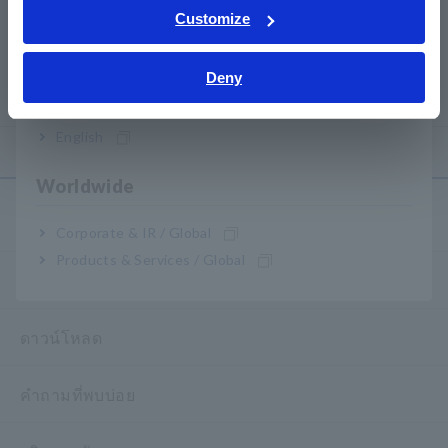
เครื่องวิเคราะห์คุณภาพกำลังไฟฟ้า
Tiếng Việt / Việt Nam
Customize
PQ3198
Bahasa Indonesia
Deny
India
English
Worldwide
การช่วยเหลือและสนับสนุน
Corporate & IR / Global
Products & Services / Global
my HIOKI
ดาวน์โหลด
คำถามที่พบบ่อย