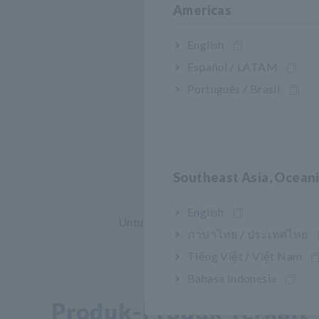
Americas
English
Español / LATAM
Português / Brasil
Southeast Asia, Ocean
English
Untuk file ukuran besar, silakan gunaka
ภาษาไทย / ประเทศไทย
Tiếng Việt / Việt Nam
Bahasa Indonesia
Produk-Produk Terkait