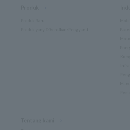
Produk
Indu
Produk Baru
Mobil
Produk yang Dihentikan/Pengganti
Bate
Moto
Ener
Komp
Infra
Pengu
Manu
Pemel
Tentang kami