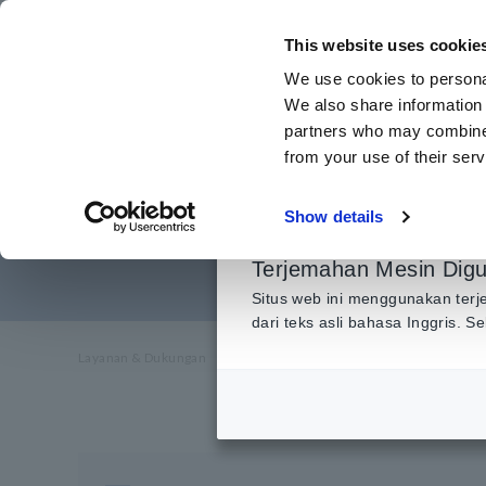
Lewati
ke
This website uses cookie
konten
We use cookies to personal
utama
We also share information 
partners who may combine i
from your use of their serv
Mengirim data t
Show details
Qu
Terjemahan Mesin Dig
Situs web ini menggunakan terj
dari teks asli bahasa Inggris. 
Layanan & Dukungan
​ ​
Rumah
​ ​
FAQ
​ ​
Mengirim data ter