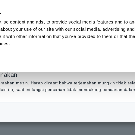
s
ise content and ads, to provide social media features and to anal
Produk
Industri & Solusi
Pusat Inf
about your use of our site with our social media, advertising and
t with other information that you’ve provided to them or that the
ices.
erukur sebagai lampir
ality Analyzer PQ31
unakan
emahan mesin. Harap dicatat bahwa terjemahan mungkin tidak sel
Selain itu, saat ini fungsi pencarian tidak mendukung pencarian dal
ukur sebagai lampiran email. (Power Quality Analyzer PQ3198)