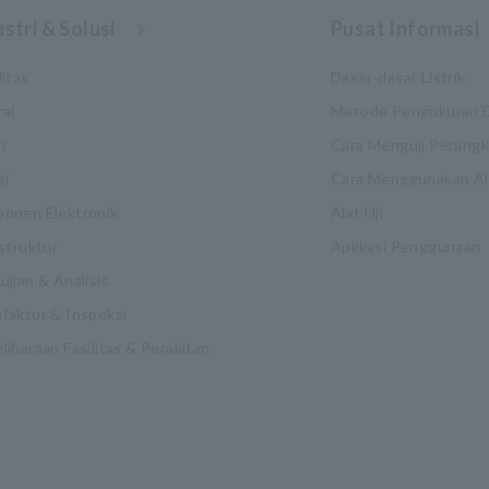
stri & Solusi
Pusat Informasi
itas
Dasar-dasar Listrik
rai
Metode Pengukuran 
r
Cara Menguji Perang
gi
Cara Menggunakan Ala
onen Elektronik
Alat Uji
struktur
Aplikasi Penggunaan
jian & Analisis
faktur & Inspeksi
iharaan Fasilitas & Peralatan