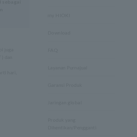
8 sebagai
an
my HIOKI
Download
pi juga
FAQ
T) dan
Layanan Purnajual
ti hari,
Garansi Produk
Jaringan global
Produk yang
Dihentikan/Pengganti