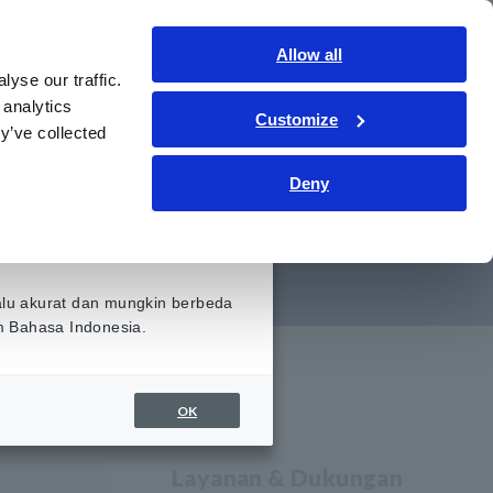
Indonesia
Gabung
Hubungi kami
Allow all
yse our traffic.
ormasi
Layanan & Dukungan
Tentang kami
 analytics
Customize
y’ve collected
an email. (Power
Deny
98)
alu akurat dan mungkin berbeda
am Bahasa Indonesia.
OK
Layanan & Dukungan