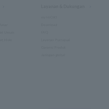
Layanan & Dukungan
my HIOKI
Dasar
Download
kat Umum
FAQ
t Hioki
Layanan Purnajual
Garansi Produk
Jaringan global