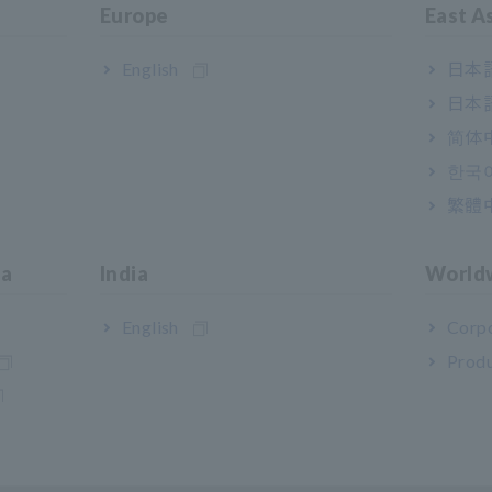
Europe
East A
English
日本語
日本語
简体
한국
繁體
ia
India
World
English
Corpo
n layanan berbagi file.
Produ