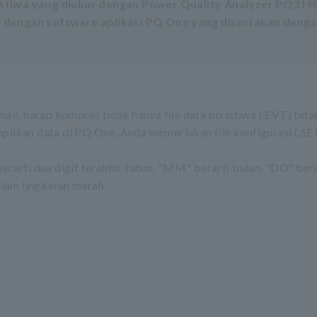
stiwa yang diukur dengan Power Quality Analyzer PQ319
 dengan software aplikasi PQ One yang disertakan deng
ail, harap kompres tidak hanya file data peristiwa (.EVT) teta
ilkan data di PQ One, Anda memerlukan file konfigurasi (.SE
rarti dua digit terakhir tahun, "MM" berarti bulan, "DD" berar
alam lingkaran merah.