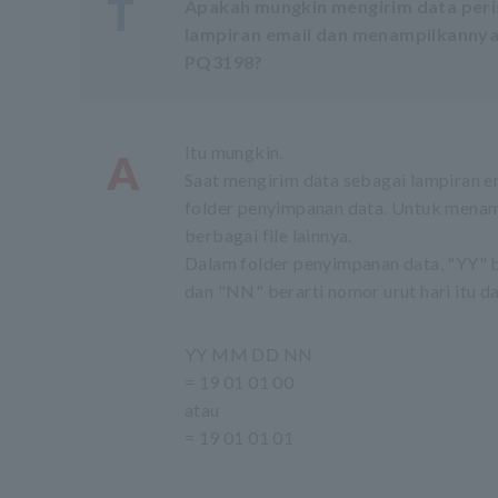
T
Apakah mungkin mengirim data peri
lampiran email dan menampilkannya
PQ3198?
Itu mungkin.
A
Saat mengirim data sebagai lampiran em
folder penyimpanan data. Untuk menamp
berbagai file lainnya.
Dalam folder penyimpanan data, "YY" be
dan "NN" berarti nomor urut hari itu d
YY MM DD NN
= 19 01 01 00
atau
= 19 01 01 01