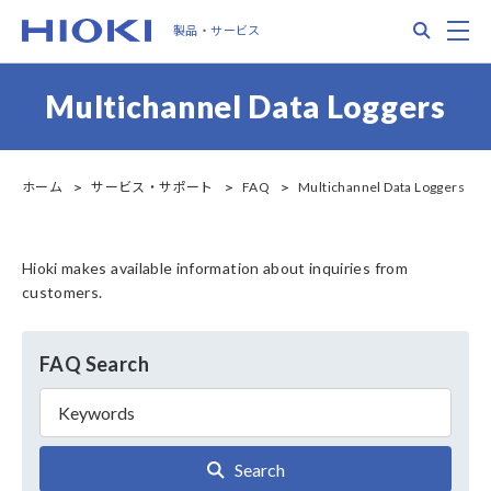
Skip
Search
M
製品・サービス
to
main
content
Multichannel Data Loggers
ホーム
サービス・サポート
FAQ
Multichannel Data Loggers
Hioki makes available information about inquiries from
customers.
FAQ Search
Search