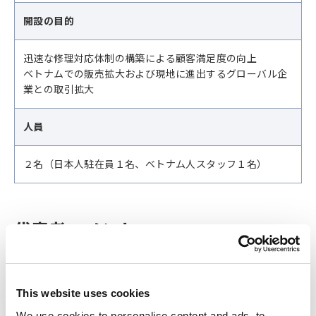
開設の目的
迅速な修理対応体制の構築による顧客満足度の向上
ベトナムでの販売拡大および現地に進出するグローバル企
業との取引拡大
人員
２名（日本人駐在員１名、ベトナム人スタッフ１名）
代表者コメント
HIOKI ELECTRIC VIETNAM COMPANY LIMITED 社長 竹澤
和宏
近年、ベトナムのGDPは6〜7％台と高い成長率を維持し、年間
This website uses cookies
300億ドル規模のFDI（外国直接投資）が流入するなど、特に製
We use cookies to personalise content and ads, to