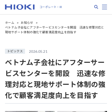
メ
Search
M
コーポレート・IR
イ
ン
コ
ホーム
お知らせ
ン
ベトナム子会社にアフターサービスセンターを開設 迅速な修理対応と
テ
現地サポート体制の強化で顧客満足度向上を目指す
ン
ツ
に
トピックス
2026.05.21
移
動
ベトナム子会社にアフターサー
ビスセンターを開設 迅速な修
理対応と現地サポート体制の強
化で顧客満足度向上を目指す