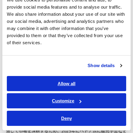
造業を中心に海外からの投資が拡大しています。
provide social media features and to analyse our traffic.
このような成長著しい市場において現地にアフターサービス体
We also share information about your use of our site with
制を構築することは、当社にとって重要な取り組みです。グロ
our social media, advertising and analytics partners who
ーバル企業を含め多くの投資が集まるベトナムにおいて、製品
may combine it with other information that you’ve
導入後も含めた一貫したサポートを提供することで、お客様の
provided to them or that they’ve collected from your use
業務を支える電気計測ソリューションの価値を高め、同国の産
業発展に貢献してまいります。
of their services.
背景
Show details
チャイナプラスワンの動きを背景に、ベトナムへの製造業の進
Allow all
出や生産シフトが加速しています。これに伴い、現地での安定
した業務運用を支える保守体制の重要性が一層高まっていま
す。
Customize
一方で、これまで製品の不具合対応は、日本本社を含む海外拠
点が中心であったため、対応リードタイムの長期化や業務停止
時間（ダウンタイム）の増加といった課題がありました。
Deny
こうした背景から、販売網の構築とアフターサービスの充実を
通じて市場を深耕するため、2025年にベトナムに販売子会社を