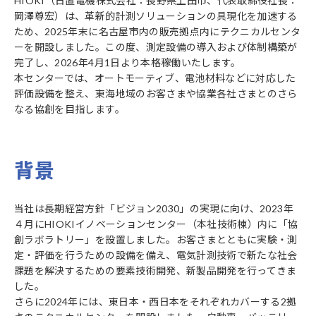
HIOKI（日置電機株式会社：長野県上田市、代表取締役社長：
岡澤尊宏）は、革新的計測ソリューションの具現化を加速する
ため、2025年末に名古屋市内の販売拠点内にテクニカルセンタ
ーを開設しました。この度、測定設備の導入および体制構築が
完了し、2026年4月1日より本格稼働いたします。
本センターでは、オートモーティブ、電池材料などに対応した
評価設備を整え、東海地域のお客さまや協業各社さまとのさら
なる協創を目指します。
背景
当社は長期経営方針「ビジョン2030」の実現に向け、2023年
４月にHIOKIイノベーションセンター（本社技術棟）内に「協
創ラボラトリー」を設置しました。お客さまとともに実験・測
定・評価を行うための設備を備え、電気計測技術で新たな社会
課題を解決するための要素技術開発、新製品開発を行ってきま
した。
さらに2024年には、東日本・西日本をそれぞれカバーする2拠