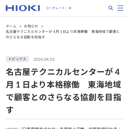
メ
Search
M
コーポレート・IR
イ
ン
コ
ホーム
お知らせ
ン
名古屋テクニカルセンターが 4 月 1 日より本格稼働 東海地域で顧客と
テ
のさらなる協創を目指す
ン
ツ
に
トピックス
2026.04.01
移
動
名古屋テクニカルセンターが 4
月 1 日より本格稼働 東海地域
で顧客とのさらなる協創を目指
す