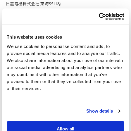
日置電機株式会社 東海SSH内
TEL：052-462-8011
最寄り駅：国際センター駅
地下鉄 桜通線 国際センター駅 3番口 徒歩2分
This website uses cookies
We use cookies to personalise content and ads, to
provide social media features and to analyse our traffic.
We also share information about your use of our site with
our social media, advertising and analytics partners who
may combine it with other information that you’ve
施設
provided to them or that they’ve collected from your use
導入設備
of their services.
詳細・来場予約
Show details
テクニカルセンター
Allow all