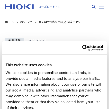
メ
Search
M
コーポレート・IR
イ
ン
コ
ホーム
お知らせ
第74期定時株主総会決議ご通知
ン
テ
ン
ツ
経営情報
2026.02.26
に
第74期定時株主総会決議ご通知
移
動
This website uses cookies
第74期定時株主総会決議ご通知を掲載しました。
We use cookies to personalise content and ads, to
provide social media features and to analyse our traffic.
https://www.hioki.com/ja/download/48518
We also share information about your use of our site with
our social media, advertising and analytics partners who
お知らせ
may combine it with other information that you’ve
provided to them or that they’ve collected from your use
of their services.