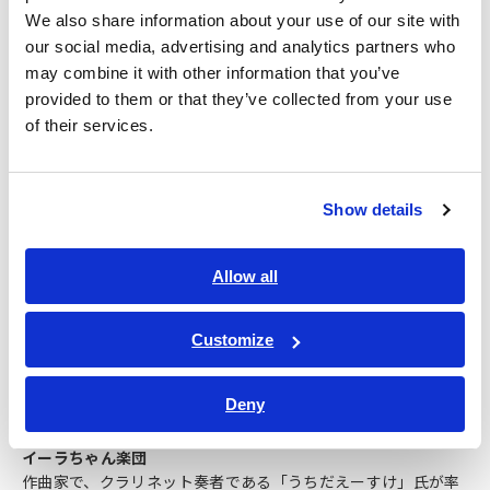
We also share information about your use of our site with
our social media, advertising and analytics partners who
語り手プロフィール
may combine it with other information that you’ve
provided to them or that they’ve collected from your use
絵本作家・イラストレーター：しまだともみ
of their services.
1975年生まれ。栃木県出身。
1997年、多摩美術大学油画科卒業後フリーのイラストレーター
として雑誌、CDジャケットなどを手がける。パレットクラブイ
ラストスクール（７期生）にてイラスト、絵本を学び授業中の
Show details
落書きから「イーラちゃん」が生まれる。
Allow all
詳しいプロフィールは
こちら
（絵本作家しまだともみのプロフィール ira ira room）
Customize
演奏について
Deny
イーラちゃん楽団
作曲家で、クラリネット奏者である「うちだえーすけ」氏が率