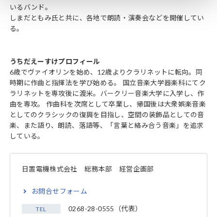
いるバンド。
しまだともみ氏と共に、各地で朗読・演奏会などを開催してい
る。
うちだえーすけプロフィール
6歳でヴァイオリンを始め、12歳よりクラリネットに転向。同
時期に作曲と指揮法を学び始める。 国立音楽大学器楽科にてク
ラリネットを専攻後に渡米。バークリー音楽大学に入学し、作
曲を専攻。 作曲科を次席として卒業し、帰国後は大衆娯楽音楽
としてのクラシックの復興を目指し、空間の装飾品としての音
楽、また語り、朗読、落語等、「言葉と絡み合う音楽」を追求
している。
日置電機株式会社 総務本部 経営企画部
お問合せフォーム
0268-28-0555（代表）
TEL