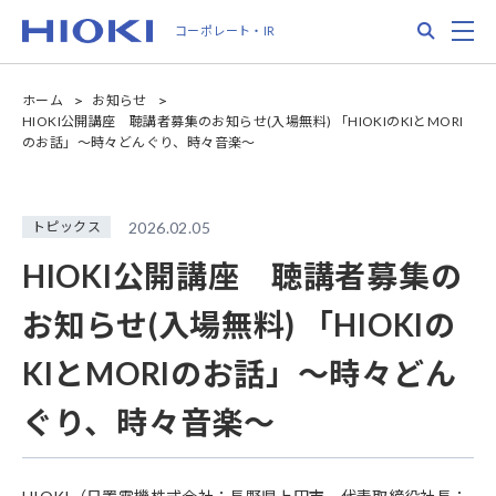
メ
Search
M
コーポレート・IR
イ
ン
コ
ホーム
お知らせ
ン
HIOKI公開講座 聴講者募集のお知らせ(入場無料) 「HIOKIのKIとMORI
テ
のお話」～時々どんぐり、時々音楽～
ン
ツ
に
トピックス
2026.02.05
移
動
HIOKI公開講座 聴講者募集の
お知らせ(入場無料) 「HIOKIの
KIとMORIのお話」～時々どん
ぐり、時々音楽～