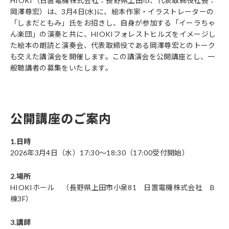
HIOKI（日置電機株式会社：長野県上田市、代表取締役社長：
岡澤尊宏）は、3月4日(水)に、絵本作家・イラストレーターの
「しまだともみ」氏をお招きし、自身が参加する「イーラちゃ
ん楽団」の演奏と共に、HIOKIフォレストヒルズをイメージし
た絵本の朗読と演奏会、代表取締役である岡澤尊宏とのトーク
も交えた講演会を開催します。この講演会を公開講座とし、一
般聴講者の募集をいたします。
公開講座のご案内
1.日時
2026年3月4日（水）17:30～18:30（17:00受付開始）
2.場所
HIOKIホール （長野県上田市小泉81 日置電機株式会社 B
棟3F）
3.講師