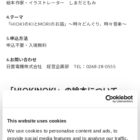
絵本作家・イラストレーター しまだともみ
4.テーマ
「HIOKIのKIとMORIのお話」～時々どんぐり、時々音楽～
5.申込方法
申込不要・入場無料
6.お問い合わせ
日置電機株式会社 経営企画部 TEL：0268-28-0555
「HIOKINOKI」の絵本について
「HIOKINOKI」の絵本は、HIOKI フォレストヒルズの森が誕
生してから 37 年、そこで育った木々がフォトフレームへと生
まれ変わるまでの歩みを描いた物語です。
This website uses cookies
この絵本とともに、森の間伐材で作られた特別なフォトフレー
We use cookies to personalise content and ads, to
ムが、2025 年の創業 90 周年記念として社員へ贈られました。
provide social media features and to analyse our traffic.