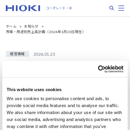
メ
Search
M
コーポレート・IR
イ
ン
コ
ホーム
お知らせ
ン
市場・用途別売上高計画（2026年1月23日現在）
テ
ン
ツ
に
経営情報
2026.01.23
移
市場・用途別売上高計画
動
（2026年1月23日現在）
This website uses cookies
市場・用途別売上高計画（2026年1月23日現在）を更新しまし
た。
We use cookies to personalise content and ads, to
provide social media features and to analyse our traffic.
https://www.hioki.com/ja/ir/management-policy/mid-
We also share information about your use of our site with
term.html
our social media, advertising and analytics partners who
may combine it with other information that you’ve