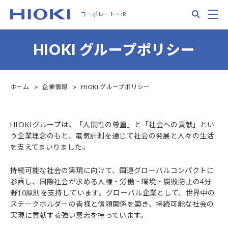
メ
Search
M
コーポレート・IR
イ
ン
コ
HIOKI グループポリシー
ン
テ
ン
ツ
ホーム
企業情報
HIOKI グループポリシー
に
移
動
HIOKIグループは、「人間性の尊重」と「社会への貢献」とい
う企業理念のもと、電気計測を通じて社会の発展と人々の生活
を支えてまいりました。
持続可能な社会の実現に向けて、国連グローバルコンパクトに
参画し、国際社会が求める人権・労働・環境・腐敗防止の4分
野10原則を支持しています。グローバル企業として、世界中の
ステークホルダーの皆様と信頼関係を築き、持続可能な社会の
実現に貢献する強い意志を持っています。