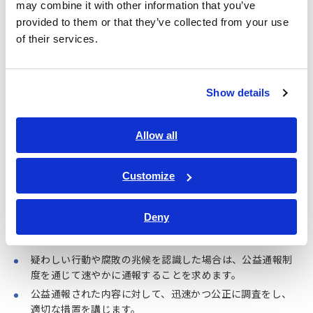
may combine it with other information that you’ve
provided to them or that they’ve collected from your use
各国・地域の法令や規則を遵守し、労働安全衛生に積極的
に取り組みます。
of their services.
すべての社員に公正かつ安全な労働環境を提供するととも
に、その維持向上に努めます。
社員の安全と心身の健康を最優先し、安心して働ける職場
Show details
環境を提供します。
職場におけるリスクの特定・評価・対策を行い、万が一の
Allow all
事態において迅速かつ的確に対応します。
Customize
公益通報
Deny
社員および関係者が法令違反や倫理的に問題のある行為を
発見したときに、公益通報ができる環境を整備します。
疑わしい行動や腐敗の兆候を認識した場合は、公益通報制
度を通じて速やかに通報することを求めます。
公益通報された内容に対して、迅速かつ公正に調査をし、
適切な措置を講じます。