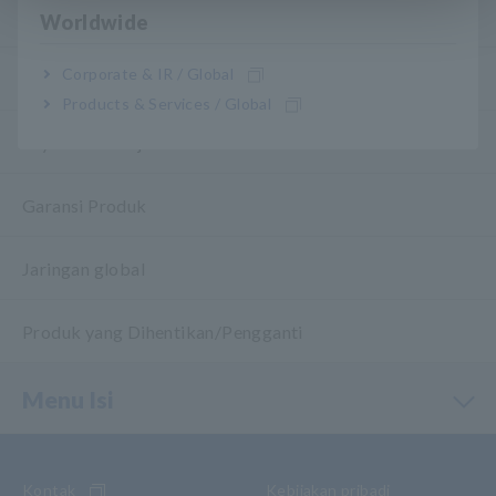
Download
Worldwide
Corporate & IR / Global
FAQ
Products & Services / Global
Layanan Purnajual
Garansi Produk
Jaringan global
Produk yang Dihentikan/Pengganti
Menu Isi
Kontak
Kebijakan pribadi