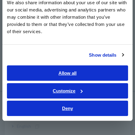
We also share information about your use of our site with
Produk Terkait
our social media, advertising and analytics partners who
日本語 / コーポレート・IR
Penganalisis Impedansi, Pengukur LCR, Pengukur
may combine it with other information that you’ve
日本語 / 製品・サービス
Resistensi, Penguji Baterai, Penguji Keamanan Listrik,
provided to them or that they’ve collected from your use
dll.
简体中文
of their services.
한국어
繁體中文
Show details
Southeast Asia, Oceania
English
Allow all
ภาษาไทย / ประเทศไทย
Tiếng Việt / Việt Nam
Customize
Bahasa Indonesia
Layanan & Dukungan
Deny
India
my HIOKI
English