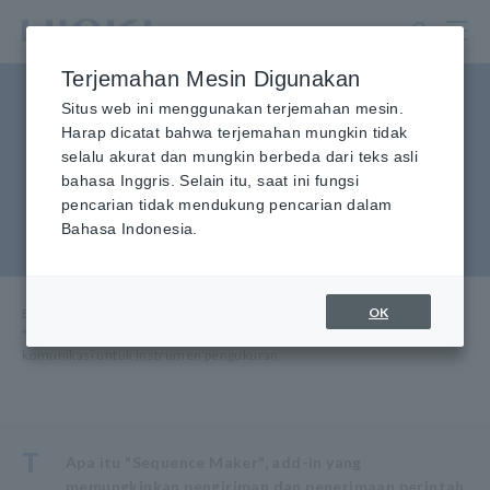
Lewati
ke
konten
Terjemahan Mesin Digunakan
utama
"Sequence Maker" add-in
Situs web ini menggunakan terjemahan mesin.
Harap dicatat bahwa terjemahan mungkin tidak
untuk mengirim dan
selalu akurat dan mungkin berbeda dari teks asli
bahasa Inggris. Selain itu, saat ini fungsi
menerima perintah
pencarian tidak mendukung pencarian dalam
komunikasi untuk alat ukur
Bahasa Indonesia.
OK
Beranda
​ ​
Layanan & Dukungan
​ ​
FAQ
​ ​
"Sequence Maker" add-in untuk mengirim dan menerima perintah
komunikasi untuk instrumen pengukuran
T
Apa itu "Sequence Maker", add-in yang
memungkinkan pengiriman dan penerimaan perintah