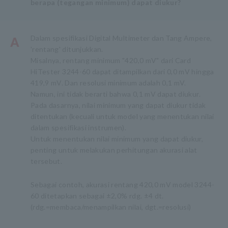
berapa (tegangan minimum) dapat diukur?
Dalam spesifikasi Digital Multimeter dan Tang Ampere,
A
'rentang' ditunjukkan.
Misalnya, rentang minimum "420,0 mV" dari Card
HiTester 3244-60 dapat ditampilkan dari 0,0 mV hingga
419,9 mV. Dan resolusi minimum adalah 0,1 mV.
Namun, ini tidak berarti bahwa 0,1 mV dapat diukur.
Pada dasarnya, nilai minimum yang dapat diukur tidak
ditentukan (kecuali untuk model yang menentukan nilai
dalam spesifikasi instrumen).
Untuk menentukan nilai minimum yang dapat diukur,
penting untuk melakukan perhitungan akurasi alat
tersebut.
Sebagai contoh, akurasi rentang 420,0 mV model 3244-
60 ditetapkan sebagai ±2,0% rdg. ±4 dt.
(rdg.=membaca/menampilkan nilai, dgt.=resolusi)