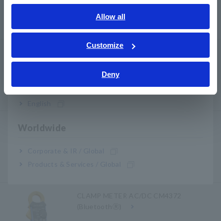
English
Allow all
ภาษาไทย / ประเทศไทย
Tiếng Việt / Việt Nam
Customize
MULTIMETER DIGITAL DT4253
Bahasa Indonesia
Deny
India
English
AC CLAMP METER 3280-10F
Worldwide
Corporate & IR / Global
Products & Services / Global
CLAMP METER AC/DC CM4372
(BluetoothⓇ)