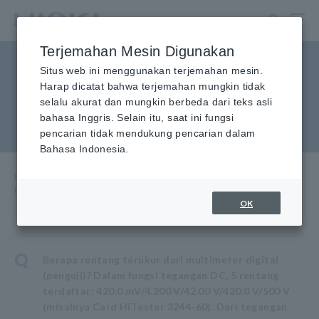
Lewati
ke
konten
Terjemahan Mesin Digunakan
utama
Berapa jangkauan terukur
Situs web ini menggunakan terjemahan mesin.
Harap dicatat bahwa terjemahan mungkin tidak
dari Digital multimeter
selalu akurat dan mungkin berbeda dari teks asli
bahasa Inggris. Selain itu, saat ini fungsi
(penguji)?
pencarian tidak mendukung pencarian dalam
Bahasa Indonesia.
Beranda
​ ​
Layanan & Dukungan
​ ​
FAQ
​ ​
Berapa jangkauan pengukuran Digital multimeter (tester)?
OK
Q
Berapa rentang terukur dari multimeter digital
(penguji)? Dalam fungsi tegangan DC, 5 rentang
terdaftar: 420.0 mV/4.200 V/42.00 V/420.0 V/500 V
(misalnya Card HiTester 3244-60). Dari tegangan