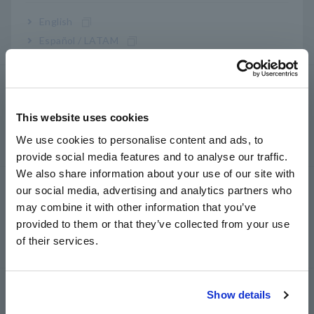
English
Español / LATAM
Português / Brasil
MULTIMETER DIGITAL DT4252
Europe
This website uses cookies
English
We use cookies to personalise content and ads, to
provide social media features and to analyse our traffic.
East Asia
We also share information about your use of our site with
CLAMP ON AC/DC HiTESTER 3287
our social media, advertising and analytics partners who
日本語 / コーポレート・IR
may combine it with other information that you’ve
日本語 / 製品・サービス
provided to them or that they’ve collected from your use
简体中文
of their services.
한국어
繁體中文
CLAMP ON AC/DC HiTESTER 3288
Show details
Southeast Asia, Oceania