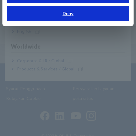
Garansi Produk
Bahasa Indonesia
Deny
India
Jaringan global
English
Produk yang Dihentikan/Pengganti
Worldwide
Menu Isi
Corporate & IR / Global
Products & Services / Global
Kontak
Kebijakan pribadi
Syarat Penggunaan
Persyaratan Layanan
Kebijakan Cookie
peta situs
© 2025 HIOKI E.E. Corporation