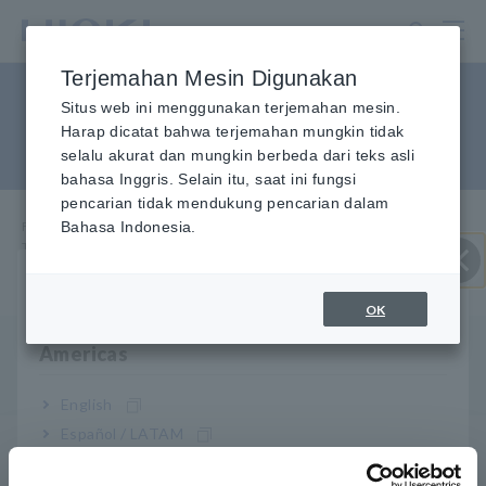
Lewati
ke
konten
Terjemahan Mesin Digunakan
utama
Tampilan daya negatif pada
Situs web ini menggunakan terjemahan mesin.
Harap dicatat bahwa terjemahan mungkin tidak
klem pada meteran listrik
selalu akurat dan mungkin berbeda dari teks asli
bahasa Inggris. Selain itu, saat ini fungsi
pencarian tidak mendukung pencarian dalam
FAQ
Bahasa Indonesia.
​ ​
Layanan & Dukungan
​ ​
Rumah
​ ​
Tampilan daya negatif pada penjepit pada pengukur daya
Pilih wilayah & bahasa Anda
Close
OK
Q
Americas
Saya mendapatkan nilai daya negatif (-) pada
penjepit meteran listrik saya. Apa artinya?
English
Español / LATAM
Penjepit pada sensor mungkin diposisikan dalam arah
A
Português / Brasil
terbalik.