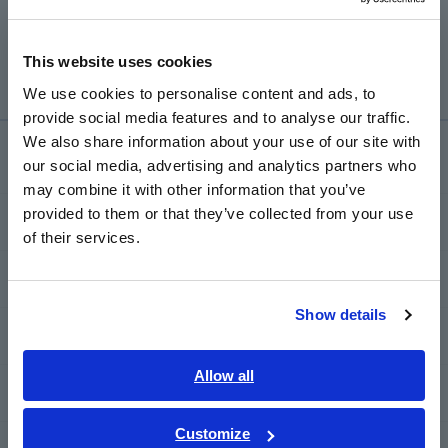
Konfirmasikan apakah label panah (→) berorientasi pada
Europe
arah yang sama dengan aliran daya dari catu daya ke
peralatan yang sedang diukur.
This website uses cookies
English
We use cookies to personalise content and ads, to
provide social media features and to analyse our traffic.
East Asia
We also share information about your use of our site with
Layanan & Dukungan
our social media, advertising and analytics partners who
日本語 / コーポレート・IR
may combine it with other information that you’ve
日本語 / 製品・サービス
provided to them or that they’ve collected from your use
my HIOKI
简体中文
of their services.
한국어
繁體中文
Download
Show details
Southeast Asia, Oceania
FAQ
English
Allow all
Layanan Purnajual
ภาษาไทย / ประเทศไทย
Tiếng Việt / Việt Nam
Customize