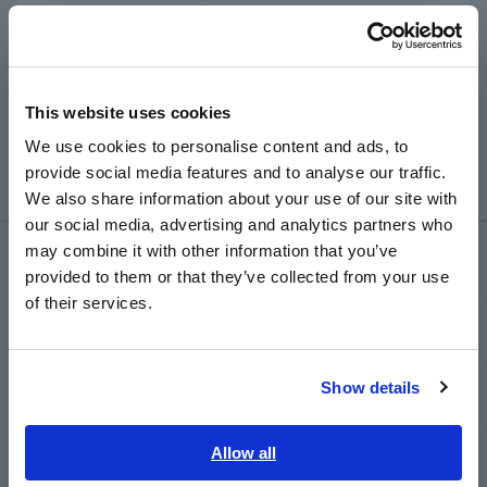
Português / Brasil
A braçadeira nos sensores pode ser posicionada na
A
direção inversa.
Europe
Confirme se a etiqueta da seta (→) está orientada na
mesma direção do fluxo de energia da fonte de
This website uses cookies
English
alimentação para o equipamento que está sendo
We use cookies to personalise content and ads, to
medido.
provide social media features and to analyse our traffic.
East Asia
We also share information about your use of our site with
our social media, advertising and analytics partners who
日本語 / コーポレート・IR
may combine it with other information that you’ve
Serviço de suporte
日本語 / 製品・サービス
provided to them or that they’ve collected from your use
简体中文
of their services.
한국어
my HIOKI
繁體中文
Show details
Transferências
Southeast Asia, Oceania
English
Allow all
Perguntas frequentes
ภาษาไทย / ประเทศไทย