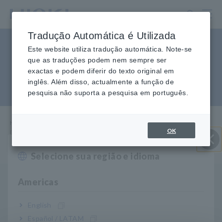
Ir
para
o
Tradução Automática é Utilizada
conteúdo
Exibição de energia negativa
principal
Este website utiliza tradução automática. Note-se
que as traduções podem nem sempre ser
no alicate no medidor de
exactas e podem diferir do texto original em
inglês. Além disso, actualmente a função de
energia
pesquisa não suporta a pesquisa em português.
Home
​ ​
Serviço e Suporte
​ ​
Perguntas frequentes
​ ​
OK
Exibição de energia negativa na pinça do medidor de energia
Selecione sua região e idioma
Perto
P
Americas
Obtive um valor de potência negativo (-) no meu
alicate no medidor de potência. O que isto
significa?
English
Español / LATAM