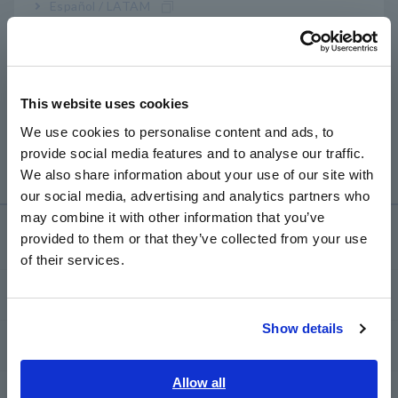
Español / LATAM
induksi statis. Saat memotong wire berinsulasi , sensor
Português / Brasil
ini dapat mengukur tegangan ke bumi melalui kopling
kapasitif, memungkinkan instrumen mendeteksi fase
tegangan (R, S, atau T), menampilkan lampu merah, dan
Europe
menunjukkan urutan fase. Tidak seperti detektor fase
This website uses cookies
konvensional yang harus dijepitkan langsung ke
English
konduktor logam aktif, produk ini secara aman
We use cookies to personalise content and ads, to
mencegah kontak dan kecelakaan short-circuit.
provide social media features and to analyse our traffic.
East Asia
We also share information about your use of our site with
our social media, advertising and analytics partners who
日本語 / コーポレート・IR
may combine it with other information that you’ve
日本語 / 製品・サービス
Layanan & Dukungan
provided to them or that they’ve collected from your use
简体中文
of their services.
한국어
my HIOKI
繁體中文
Show details
Southeast Asia, Oceania
Download
English
Allow all
FAQ