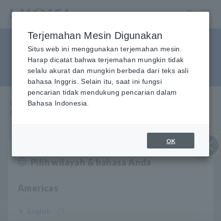
Lewati
ke
konten
Terjemahan Mesin Digunakan
utama
Bagaimana cara kerja
Situs web ini menggunakan terjemahan mesin.
Harap dicatat bahwa terjemahan mungkin tidak
detektor fase tanpa kontak?
selalu akurat dan mungkin berbeda dari teks asli
bahasa Inggris. Selain itu, saat ini fungsi
pencarian tidak mendukung pencarian dalam
Beranda
Bahasa Indonesia.
​ ​
Layanan & Dukungan
​ ​
FAQ
​ ​
Bagaimana cara kerja detektor fase nirsentuh?
OK
T
Bagaimana Detektor Fase 3129 tanpa kontak dapat
Pilih wilayah & bahasa Anda
Close
mendeteksi fase tanpa melakukan kontak dengan
konduktor?
Americas
English
Phase Detector 3129 menggunakan sensor tegangan
A