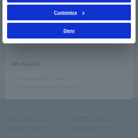
ภาษาไทย / ประเทศไทย
Tiếng Việt / Việt Nam
Customize
Layanan Purnajual
Bahasa Indonesia
Deny
India
Garansi Produk
English
Jaringan global
Worldwide
Produk yang Dihentikan/Pengganti
Corporate & IR / Global
Products & Services / Global
Menu Isi
Kontak
Kebijakan pribadi
Syarat Penggunaan
Persyaratan Layanan
Kebijakan Cookie
peta situs