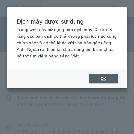
Chuyển
đến
nội
Dịch máy được sử dụng
dung
Cách chuyển dữ liệu LR8431
chính
Trang web này sử dụng bản dịch máy. Xin lưu ý
rằng các bản dịch có thể không phải lúc nào cũng
sang máy tính (PC)
chính xác và có thể khác với văn bản gốc tiếng
Anh. Ngoài ra, hiện tại chức năng tìm kiếm chưa
hỗ trợ tìm kiếm bằng tiếng Việt.
Trang chủ
​ ​
Dịch vụ & Hỗ trợ
​ ​
Câu hỏi thường gặp
​ ​
Cách chuyển dữ liệu LR8431 sang máy tính (PC)
OK
Q
Làm cách nào để truyền dữ liệu được đo bằng Bộ
nhớ HiLogger LR8431 sang PC của tôi?
Đây là hai cách:
Đ
1. Bằng cách sử dụng phần mềm ứng dụng Logger