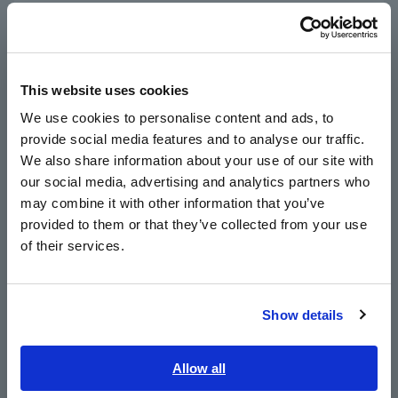
Có hai cách để tải dữ liệu.
Português / Brasil
- Tháo bộ nhớ USB hoặc thẻ CF khỏi LR8431 và nạp
nó vào PC.
Europe
- Kết nối LR8431 với PC bằng cáp USB. Sau đó truyền
dữ liệu từ bộ nhớ USB hoặc thẻ CF được cắm trong
This website uses cookies
English
LR8431 sang PC. Điều này cho phép bộ nhớ USB và
We use cookies to personalise content and ads, to
thẻ CF được nhận dạng là ổ đĩa di động, cho phép di
provide social media features and to analyse our traffic.
East Asia
chuyển và sao chép tệp. (Lưu ý: Trước khi kết nối cáp
We also share information about your use of our site with
USB với LR8431, hãy đặt cài đặt chế độ USB thành
our social media, advertising and analytics partners who
[USB Drive]).
日本語 / コーポレート・IR
may combine it with other information that you’ve
日本語 / 製品・サービス
provided to them or that they’ve collected from your use
*1: Nếu định dạng dữ liệu được lưu là "nhị phân", nó
简体中文
of their services.
có thể được tải vào "Logger Utility SF1000" hoặc chính
한국어
LR8431 và nếu là "CSV", nó có thể được tải bằng phần
繁體中文
mềm bảng tính như Excel® định dạng.
Show details
Southeast Asia, Oceania
Sản phẩm liên quan
English
Allow all
ภาษาไทย / ประเทศไทย