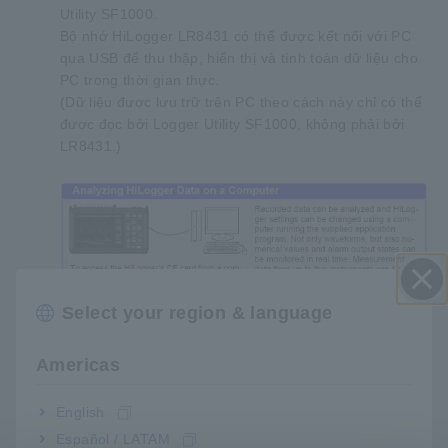
Utility SF1000.
Bộ nhớ HiLogger LR8431 có thể được kết nối với PC
qua USB để thu thập, hiển thị và tính toán dữ liệu cho
PC trong thời gian thực.
(Dữ liệu được lưu trữ trên PC theo cách này chỉ có thể
được đọc bởi Logger Utility SF1000, không phải bởi
LR8431.)
Select your region & language
Đóng
Americas
2. Bằng cách sử dụng bộ nhớ USB hoặc thẻ CF
English
Dữ liệu có thể được tải (*1) vào PC bằng cách lưu nó
vào bộ nhớ USB hoặc thẻ CF được lắp vào LR8431.
Español / LATAM